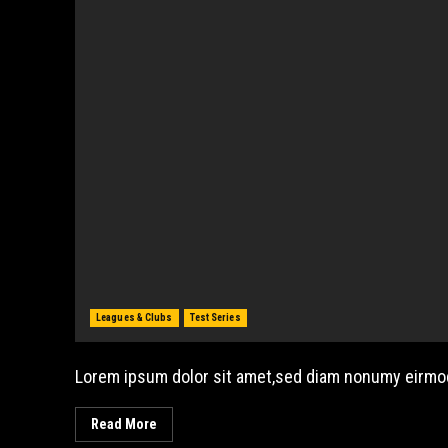
Leagues & Clubs
Test Series
Lorem ipsum dolor sit amet,sed diam nonumy eirmod 
Read More