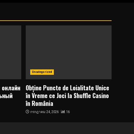
Uncategorized
в онлайн
Obține Puncte de Loialitate Unice
льный
în Vreme ce Joci la Shuffle Casino
în România
กรกฎาคม 24, 2026
16