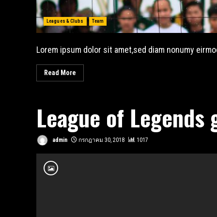
Leagues & Clubs
Team
Lorem ipsum dolor sit amet,sed diam nonumy eirmod 
Read More
League of Legends g
admin
กรกฎาคม 30, 2018
1017