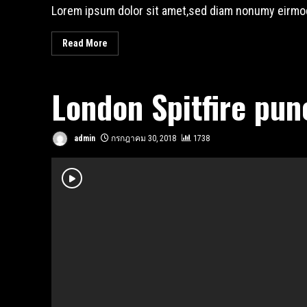
Lorem ipsum dolor sit amet,sed diam nonumy eirmod 
Read More
London Spitfire pun
admin
กรกฎาคม 30, 2018
1738