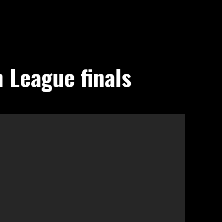
 League finals