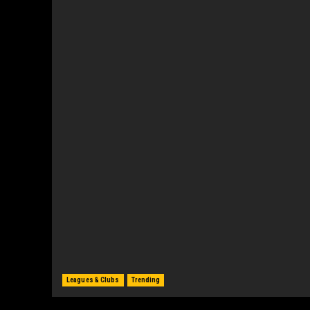
Leagues & Clubs
Trending