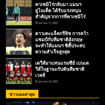
คาเซมิโร่กลับมา แมนฯ
ยูไนเต็ด ได้รับแรงหนุน
สําคัญจากการที่คาเซมิโร่
ตุลาคม 17, 2023
ดาวเตะแจ็คกรีลิช การคว้า
แชมป์กับทีมชาติอังกฤษ
จะทําให้แมนฯ ซิตี้ประสบ
ความสําเร็จสูงสุด
ตุลาคม 13, 2023
เดวีส์มาแทนแรมซีย์ เบนเด
วีส์ในฐานะกัปตันทีมชาติ
เวลส์
ตุลาคม 10, 2023
ข่าวบอลล่าสุด