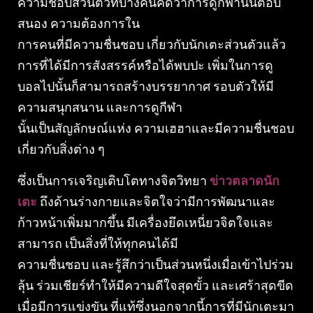
ความชอบส่วนตัวที่บางคนคิดว่าการดูกีฬานั้นตอบ
สนอง ความต้องการใน
การคนที่มีความชื่นชอบ เกี่ยวกับนักเตะส่วนตัวแล้ว
การที่ได้มีการสังสรรค์หรือได้พบปะ เพิ่มในการดู
บอลไปนั้นก็สามารถสร้างบรรยากาศ รอบตัวให้มี
ความสนุกสนาน และการดูกีฬา
นั้นเป็นสัญลักษณ์แห่ง ความเฮฮาและมีความชื่นชอบ
เกี่ยวกับสิ่งต่าง ๆ
ซึ่งเป็นการเจริญเติบโตทางจิตวิทยา
ข่าวตลาดนัก
เตะ
ถึงด้านร่างกายและจิตใจว่ามีการพัฒนาและ
ก้าวหน้าเพิ่มมากขึ้น มีเครื่องยึดเหนี่ยวจิตใจและ
สามารถ เป็นสิ่งที่ให้ทุกคนได้มี
ความชื่นชอบ และรู้สึกว่าเป็นส่วนหนึ่งเมื่อเข้าไปร่วม
ลุ้น ร่วมเชียร์ทำให้มีความดีใจสุดขั้ว และเศร้าสุดขีด
เมื่อมีการแข่งขัน ที่แท้ซึ่งนอกจากนี้การที่มีนักเตะมา