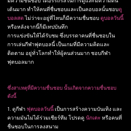
มีความชื่นชอบ ได้อรรถรสในการดูและมีความตื่น
เต้นมาก ทำให้คนที่ชื่นชอบและเป็นคอบอลนั้นชอบ
ดู
บอลสด
ไม่ว่าจะอยู่ที่ไหนก็มีความชื่นชอบ
ดูบอลวันนี้
หรือหลังจากนี้ก็มีเทปบันทึก
การแข่งขันให้ได้รับชม ซึ่งบรรดาคนที่ชื่นชอบใน
การเล่นกีฬาฟุตบอลนี้ เป็นเกมที่มีความคิดและ
ติดตาม อยู่ทั่วโลกทำให้ผู้คนส่วนมาก ชอบกีฬา
ฟุตบอลมาก
ซึ่งสาเหตุที่มีความชื่นชอบ นั้นเกิดจากความชื่นชอบ
ดังนี้
1. ดูกีฬา
ฟุตบอลวันนี้
เป็นการสร้างความบันเทิง และ
ความมันไม่ได้ร่วมเชียร์ทีม โปรดดู
นักเตะ
หรือคนที่
ชื่นชอบในการลงสนาม