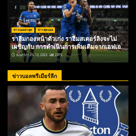
ข่าวบอลล่าสุด
ข่าวฟุตบอล
ราฮีมกองหน้าตัวเก่ง ราฮีมสเตอร์ลิงจะไม่
เผชิญกับ การดําเนินการเพิ่มเติมจากเอฟเอ
พฤศจิกายน 10, 2023
2475
ข่าวบอลพรีเมียร์ลีก