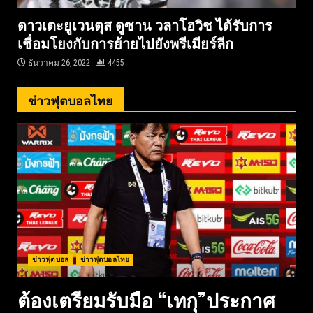
ดาวเตะยูเวนตุส ดูซาน วลาโฮวิช ได้รับการ
เชื่อมโยงกับการย้ายไปยังพรีเมียร์ลีก
ธันวาคม 26, 2022
4455
ข่าวฟุตบอลไทย
ข่าวฟุตบอล
ข่าวฟุตบอลไทย
ต้องเตรียมรับมือ “เทกุ”ประกาศ