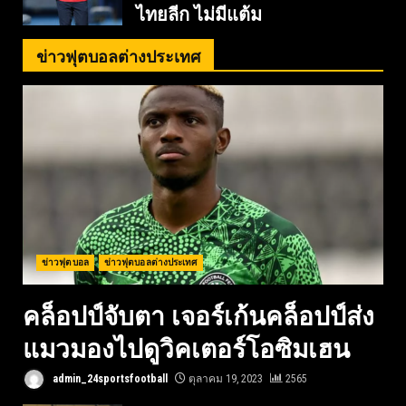
ไทยลีก ไม่มีแต้ม
กันยายน 1, 2022
ข่าวฟุตบอลต่างประเทศ
ข่าวฟุตบอล
ข่าวฟุตบอลต่างประเทศ
คล็อปป์จับตา เจอร์เก้นคล็อปป์ส่ง
แมวมองไปดูวิคเตอร์โอซิมเฮน
admin_24sportsfootball
ตุลาคม 19, 2023
2565