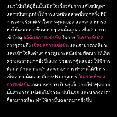
แนวโน้มให้ผู้อื่นนั้นเปิดใจเกี่ยวกับการแก้ไขปัญหา
และสนับสนุนทำให้การแข่งขันฉลาดขึ้นทุกครั้ง ที่มี
การเตะจริงแต่เร้าใจการดูฟุตบอล และจะสามารถ
ทำให้คนฉลาดขึ้นหลายๆ คนนั้นดูบอลเพื่อสามารถ
เข้าไปดู
สถิติผลการแข่งขัน
ในการ
วิเคราะห์บอล
ต่างๆรวมถึง
เช็คผลการแข่งขัน
และสามารถอธิบาย
และเข้าใจสิ่งต่างๆ การดูเบาะหนังช่วยพัฒนา ให้เกิด
ความฉลาดมากยิ่งขึ้นและช่วยกระตุ้นสมอง ให้มีการ
พัฒนาด้านความจำ และภาษาการทำงานได้มีการ
เพิ่มความคิดแ ละมีการปรับปรุงการ
วิเคราะห์ของ
การแข่งขัน
เกมนานๆการเรียนรู้เกี่ยวกับกีฬาฟุตบอล
นั้นสามารถแข่งขันไม่ว่าจะเป็นในจอ และนอกจอเรา
ก็สามารถที่จะ ทำให้เรานั้นฉลาดมากยิ่งขึ้น