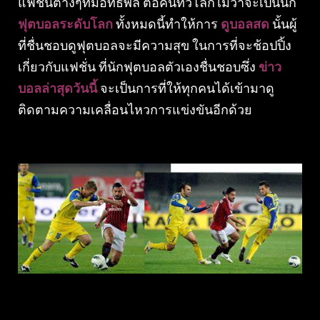
แฟชั่นต่างๆที่มีอิทธิพล ต่อคนทั่วโลกไม่ว่าจะเป็นนัก
ฟุตบอลระดับโลก
ทั้งหมดนี้ทำให้การ
ดูบอลสด
นั้นผู้
ที่ชื่นชอบดูฟุตบอลจะมีความสุข ในการที่จะช้อปปิ้ง
เกี่ยวกับแฟชั่น ที่นักฟุตบอลตัวเองชื่นชอบซึ่ง
ข่าว
บอลล่าสุดวันนี้
จะเป็นการที่ให้ทุกคนได้เข้ามาดู
ติดตามความเคลื่อนไหวการแข่งขันอีกด้วย