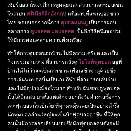
เชียร์บอล นั้นจะมีการพูดคุยและส่วนมากจะชอบเช่น
ในสเปน
พรีเมียร์ลีกอังกฤษ
หรือเลขที่แฟนบอลชาว
ไทย ชอบนอกจากนี้การ
ดูบอลแมนยู
เป็นการผ่อน
คลายการ
ดูบอลสด ผลบอลสด
เป็นอีกวิธีหนึ่งจะช่วย
ให้มีการผ่อนคลายความตึงเครียด
ทำให้การดูบอลนอกบ้าน ไม่มีความเครียดและเป็น
กิจกรรมยามว่าง ที่สามารถนั่งดู
ไฮไลท์ฟุตบอล
อยู่ที่
บ้านได้ไม่ว่าจะเป็นการชวน เพื่อนเข้ามาดูด้วยซึ่ง
การเล่นฟุตบอลนั้นเป็นเกมกีฬา ที่สามารถเล่นง่าย
และไม่มีอุปกรณ์อะไรมาก สำหรับฉันชอบดูฟุตบอล
นั้นได้ฝึกเล่น มาตั้งแต่เด็กจนมาถึงวัยทำงานซึ่งการ
เตะฟุตบอลนั้นเป็นวัย ที่ทุกคนคุ้นเคยเป็นอย่างดี ซึ่ง
นักฟุตบอลส่วนใหญ่จะเป็นนักฟุตบอลอาชีพ ที่ให้ทุก
คนนั้นมีการลอกเลียนแบบ ซึ่งนักฟุตบอลคนดังจะมี