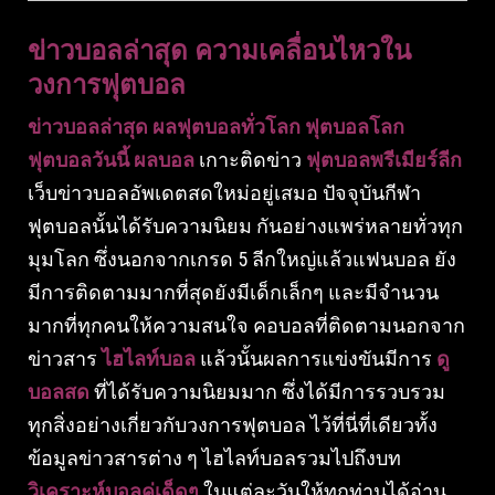
ข่าวบอลล่าสุด ความเคลื่อนไหวใน
วงการฟุตบอล
ข่าวบอลล่าสุด
ผลฟุตบอลทั่วโลก ฟุตบอลโลก
ฟุตบอลวันนี้ ผลบอล
เกาะติดข่าว
ฟุตบอลพรีเมียร์ลีก
เว็บข่าวบอลอัพเดตสดใหม่อยู่เสมอ ปัจจุบันกีฬา
ฟุตบอลนั้นได้รับความนิยม กันอย่างแพร่หลายทั่วทุก
มุมโลก ซึ่งนอกจากเกรด 5 ลีกใหญ่แล้วแฟนบอล ยัง
มีการติดตามมากที่สุดยังมีเด็กเล็กๆ และมีจำนวน
มากที่ทุกคนให้ความสนใจ คอบอลที่ติดตามนอกจาก
ข่าวสาร
ไฮไลท์บอล
แล้วนั้นผลการแข่งขันมีการ
ดู
บอลสด
ที่ได้รับความนิยมมาก ซึ่งได้มีการรวบรวม
ทุกสิ่งอย่างเกี่ยวกับวงการฟุตบอล ไว้ที่นี่ที่เดียวทั้ง
ข้อมูลข่าวสารต่าง ๆ ไฮไลท์บอลรวมไปถึงบท
วิเคราะห์บอลคู่เด็ดๆ
ในแต่ละวันให้ทุกท่านได้อ่าน