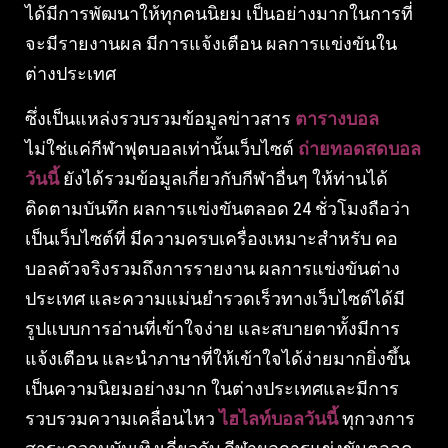
ได้มีการพัฒนาให้ทุกคนนิยม เป็นอย่างมากในการที่
จะมีรายงานผล มีการแจ้งเตือน ผลการแข่งขันใน
ต่างประเทศ
ซึ่งเป็นแหล่งรวบรวมข้อมูลข่าวสาร
ตารางบอล
ไม่ใช่แค่กีฬาฟุตบอลเท่านั้นเว็บไซต์
ถ่ายทอดสดบอล
วันนี้
ยังได้รวมข้อมูลเกี่ยวกับกีฬาอื่นๆ ให้ท่านได้
ติดตามบันทึก ผลการแข่งขันตลอด 24 ชั่วโมงถือว่า
เป็นเว็บไซต์ที่ มีความครบเครื่องเหมาะสำหรับ คอ
บอลตัวจริงรวมถึงการรายงาน ผลการแข่งขันต่าง
ประเทศ และความแม่นยำรวดเร็วทางเว็บไซต์ได้มี
รูปแบบการอ่านที่เข้าใจง่าย และสบายตาทั้งมีการ
แจ้งเตือน และนำภาษาที่ให้เข้าใจได้ง่ายมากยิ่งขึ้น
เป็นความนิยมอย่างมาก ในต่างประเทศและมีการ
รวบรวมความเคลื่อนไหว
ไฮไลท์บอลวันนี้
ทุกวงการ