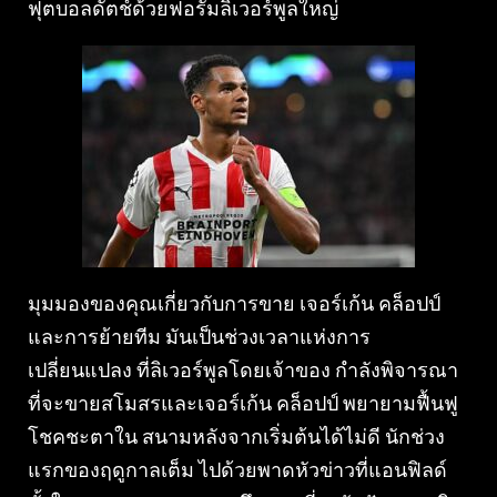
ฟุตบอลดัตช์ด้วยฟอรั่มลิเวอร์พูลใหญ่
มุมมองของคุณเกี่ยวกับการขาย เจอร์เก้น คล็อปป์
และการย้ายทีม มันเป็นช่วงเวลาแห่งการ
เปลี่ยนแปลง ที่ลิเวอร์พูลโดยเจ้าของ กําลังพิจารณา
ที่จะขายสโมสรและเจอร์เก้น คล็อปป์ พยายามฟื้นฟู
โชคชะตาใน สนามหลังจากเริ่มต้นได้ไม่ดี นักช่วง
แรกของฤดูกาลเต็ม ไปด้วยพาดหัวข่าวที่แอนฟิลด์