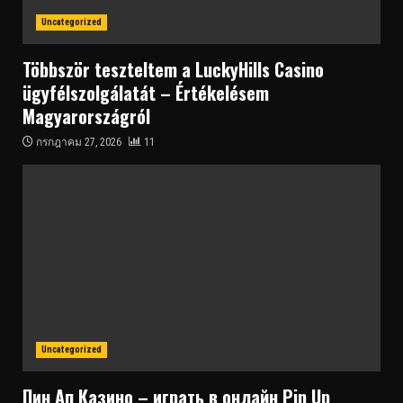
Uncategorized
Többször teszteltem a LuckyHills Casino
ügyfélszolgálatát – Értékelésem
Magyarországról
กรกฎาคม 27, 2026
11
Uncategorized
Пин Ап Казино – играть в онлайн Pin Up