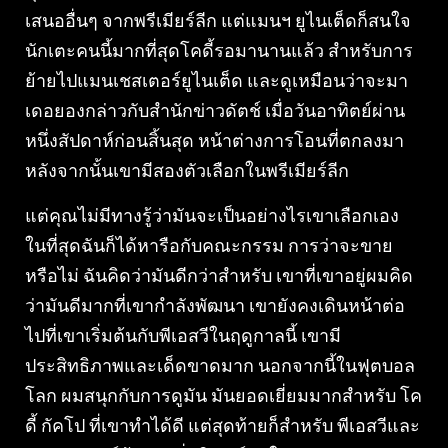
เสนออื่นๆ จากพรีเมียร์ลีก แต่แมนฯ ยูไนเต็ดก็สนใจ
นักเตะคนนี้มากที่สุดโคดี้รอมานานแล้ว สําหรับการ
ย้ายไปแมนเชสเตอร์ยูไนเต็ด และดูเหมือนว่าจะมา
เดอยองกล่าวกับสํานักข่าวดัตช์ เมื่อวันอาทิตย์ผ่าน
หนึ่งสัปดาห์ก่อนสิ้นสุด หน้าต่างการโอนที่ตกลงมา
หลังจากนั้นเขามีสองตัวเลือกในพรีเมียร์ลีก
แต่คุณไม่มีทางรู้ว่ามันจะเป็นอย่างไรเขาเลือกเอง
ในที่สุดฉันก็ได้หารือกับคณะกรรม การว่าจะขาย
หรือไม่ ฉันคิดว่ามันดีกว่าสําหรับ เขาที่เขาอยู่ผมคิด
ว่ามันดีมากที่เขากําลังพัฒนา เขายังคงเดินหน้าต่อ
ไปที่เขาเริ่มต้นกับพีเอสวีในฤดูกาลนี้ เขามี
ประสิทธิภาพและเด็ดขาดมาก นอกจากนี้ในฟุตบอล
โลก ผมสนุกกับการดูมัน มันยอดเยี่ยมมากสําหรับ โค
ดี้ กัคโป ที่เขาทําได้ดี แต่สุดท้ายก็สําหรับ พีเอสวีและ