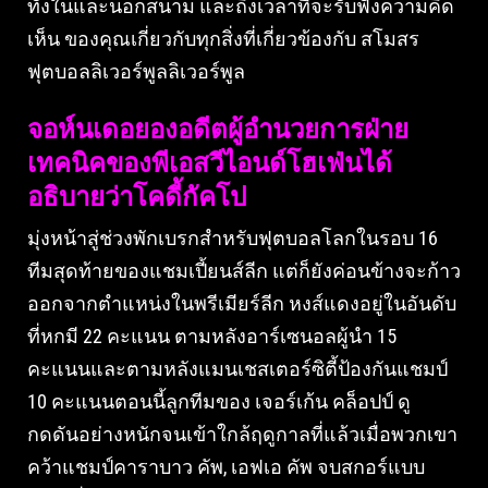
ทั้งในและนอกสนาม และถึงเวลาที่จะรับฟังความคิด
เห็น ของคุณเกี่ยวกับทุกสิ่งที่เกี่ยวข้องกับ สโมสร
ฟุตบอลลิเวอร์พูลลิเวอร์พูล
จอห์นเดอยองอดีตผู้อํานวยการฝ่าย
เทคนิคของพีเอสวีไอนด์โฮเฟ่นได้
อธิบายว่าโคดี้กัคโป
มุ่งหน้าสู่ช่วงพักเบรกสําหรับฟุตบอลโลกในรอบ 16
ทีมสุดท้ายของแชมเปี้ยนส์ลีก แต่ก็ยังค่อนข้างจะก้าว
ออกจากตําแหน่งในพรีเมียร์ลีก หงส์แดงอยู่ในอันดับ
ที่หกมี 22 คะแนน ตามหลังอาร์เซนอลผู้นํา 15
คะแนนและตามหลังแมนเชสเตอร์ซิตี้ป้องกันแชมป์
10 คะแนนตอนนี้ลูกทีมของ เจอร์เก้น คล็อปป์ ดู
กดดันอย่างหนักจนเข้าใกล้ฤดูกาลที่แล้วเมื่อพวกเขา
คว้าแชมป์คาราบาว คัพ, เอฟเอ คัพ จบสกอร์แบบ