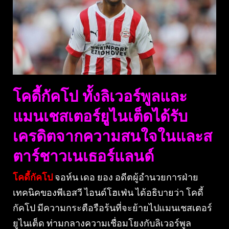
โคดี้กัคโป ทั้งลิเวอร์พูลและ
แมนเชสเตอร์ยูไนเต็ดได้รับ
เครดิตจากความสนใจในและส
ตาร์ชาวเนเธอร์แลนด์
โคดี้กัคโป
จอห์น เดอ ยอง อดีตผู้อํานวยการฝ่าย
เทคนิคของพีเอสวี ไอนด์โฮเฟ่น ได้อธิบายว่า โคดี้
กัคโป มีความกระตือรือร้นที่จะย้ายไปแมนเชสเตอร์
ยูไนเต็ด ท่ามกลางความเชื่อมโยงกับลิเวอร์พูล