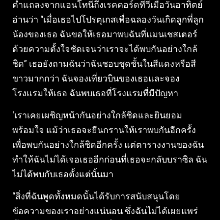
คำแถลงจากแอนโทนีถึงเรคคอร์ดทีวีเมื่อวันอาทิตย์
อ่านว่า “เมื่อเธอไปโปรตุเกสเพื่อฉลองวันเกิดลูกพี่ลูก
น้องของเธอ ฉันขอให้เธอมาพบฉันที่แมนเชสเตอร์
ด้วยความตั้งใจชัดเจนว่าเราจะได้พบกันอย่างใกล้
ชิด” เธอยังถามฉันว่าฉันชอบชุดชั้นในสีแดงหรือสี
ขาวมากกว่า ฉันจองเที่ยวบินของเธอและจอง
โรงแรมให้เธอ ฉันพบเธอที่โรงแรมที่มีปัญหา
‘เราเคยเผชิญหน้ากันอย่างใกล้ชิดและยินยอม
พร้อมใจ แม้ว่าเธอจะยืนกรานให้เราพบกันอีกครั้ง
เพื่อพบกันอย่างใกล้ชิดอีกครั้ง แต่ตารางงานของฉัน
ทำให้ฉันไม่ได้เจอเธออีกก่อนที่เธอจะกลับบราซิล ฉัน
ไม่ได้พบกับเธอตั้งแต่นั้นมา
“สิ่งที่ฉันพูดทั้งหมดนั้นได้รับการสนับสนุนโดย
ข้อความของเราอย่างแน่นอน ซึ่งฉันไม่ได้เผยแพร่