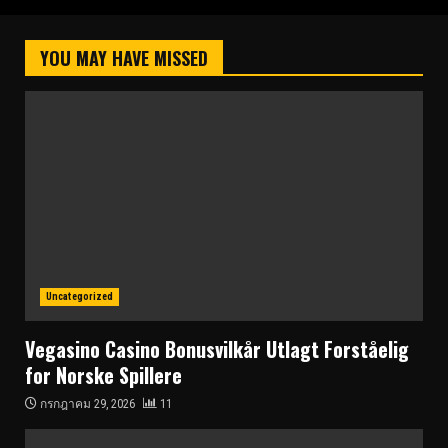
YOU MAY HAVE MISSED
Uncategorized
Vegasino Casino Bonusvilkår Utlagt Forståelig
for Norske Spillere
กรกฎาคม 29, 2026
11