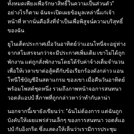
ทั้งหมดเพียงเพื่อรักษาสิทธิ์ในความเป็นส่วนตัว”
อย่างไรก็ตาม ฉันจะเปิดเผยข้อมูลเหล่านี้แก่เจ้า
หน้าที่ หากนั่นคือสิ่งที่จำเป็นเพื่อพิสูจน์ความบริสุทธิ์
ของฉัน
ยูไนเต็ดประกาศเมื่อวันอาทิตย์ว่าแอนโทนี่จะอยู่ห่าง
จากสโมสรจนกว่าจะมีประกาศเพิ่มเติม เขาไม่ได้ถูก
พักงาน แต่ถูกสั่งพักงานโดยได้รับค่าจ้างเต็มจำนวน
เพื่อให้เวลาเขาต่อสู้คดีกับข้อเรียกร้องดังกล่าว แอน
โทนีใช้บัญชีอินสตาแกรม ของเขา เมื่อคืนวันอาทิตย์
พร้อมโพสต์ชุดหนึ่ง รวมถึงภาพหน้าจอการสนทนา
วอตส์แอปป์ สี่ภาพที่ถูกกล่าวหาว่าทำกับลาน่า
นอกจากนี้เขายังเขียนว่า: “ฉันไม่ต้องการ แต่ฉันถูก
บังคับให้เผยแพร่ส่วนเล็กๆ ของการสนทนา วอตส์แอ
ปป์ กับอิงกริด ซึ่งแสดงให้เห็นว่าเรามีการประชุม