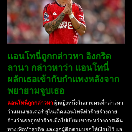
แอนโทนี่ถูกกล่าวหา อิงกริด
ลานา กล่าวหาว่า แอนโทนี่
ผลักเธอเข้ากับกำแพงหลังจาก
พยายามจูบเธอ
แอนโทนี่ถูกกล่าวหา
ผู้หญิงหนึ่งในสามคนที่กล่าวหา
ว่าแมนเชสเตอร์ ยูไนเต็ดแอนโทนีทำร้ายร่างกาย
อ้างว่าเธอถูกทำร้ายเมื่อไปเยี่ยมเขาระหว่างการเดิน
ทางเพื่อทำธุรกิจ และถูกผู้ติดตามบอกให้เงียบไว้ แอ