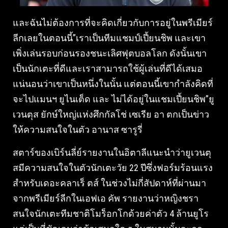
และฉันไม่ต้องการที่จะคิดเกี่ยวกับการอยู่ในพรีเมียร์
ลีกเลยในตอนนี้”เราเป็นทีมแชมป์เปี้ยนชิพ และเขา
เพิ่งเล่นรอบก่อนรองชนะเลิศฟุตบอลโลก ดังนั้นเขา
เป็นนักเตะที่ดีและเราสามารถใช้ผู้เล่นที่ดีได้เสมอ
แน่นอนว่าเขาเป็นหนึ่งในนั้น แต่ตอนนี้เขากำลังคิดที่
จะไปแมนฯ ยูไนเต็ด และ ไม่ได้อยู่ในแชมเปี้ยนชิพ”ยู
เวนตุส ยักษ์ใหญ่แห่งศึกกัลโช่ เซเรีย อา ตกเป็นข่าว
ให้ความสนใจในตัว อานาส ซารูรี่
สตาร์ของเบิร์นลี่ย์รายงานในอิตาลีแนะนำว่ายูเวนตุ
สมีความสนใจในตัวนักเตะวัย 22 ปีซึ่งฟอร์มร้อนแรง
สำหรับเดอะคลาเร็ ตส์ ในช่วงไม่กี่สัปดาห์ที่ผ่านมา
จากพรีเมียร์ลีกในเอฟเอ คัพ รายงานว่าหญิงชรา
สนใจนักเตะทีมชาติโมร็อกโกด้วยค่าตัว 4 ล้านยูโร