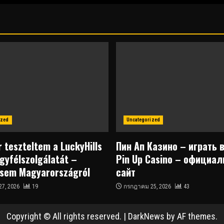
ized
Uncategorized
 teszteltem a LuckyHills
Пин Ап Казино – играть 
gyfélszolgálatát –
Pin Up Casino – официа
ésem Magyarországról
сайт
7, 2026
19
กรกฎาคม 25, 2026
43
Copyright © All rights reserved.
|
DarkNews
by AF themes.