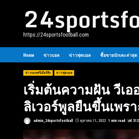
24sportsf
Skip
to
content
https://24sportsfootball.com
Home
ข่าวบอล
ข่าวฟุตบอล
ซื้อขายนักเตะล่าสุด
ข่าวบอลพรีเมียร์ลีก
ข่าวฟุตบอล
เริ่มต้นความฝัน วีเ
ลิเวอร์พูลยืนขึ้นเพรา
admin_24sportsfootball
ตุลาคม 11, 2022
1 min read
312