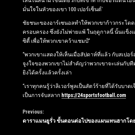
เล่นในสนาม เช่นเดียวกับที่เขาทำกับจอร์แดน เฮนเ
มั่นใจในหัวของเขา 100 เปอร์เซ็นต์’
ชัยชนะของอาร์เซนอลทำให้พวกเขาก้าวกระโดด อย่าง
ครอบครอง ซึ่งยังไม่พ่ายแพ้ ในฤดูกาลนี้ นั้นแข็
ซิตี้ เพื่อให้พวกเขาคว้าแชมป์”
“พวกเขาแสดงให้เห็นเมื่อสัปดาห์ที่แล้ว กับสเปอ
จูงใจของพวกเขาไม่สำคัญว่าพวกเขาจะเล่นกับทีม
ยิงได้ครั้งแล้วครั้งเล่า
“เราทุกคนรู้ว่าลิเวอร์พูลเป็นสัตว์ร้ายที่ได้รับบา
เป็นการจับสลาก
https://24sportsfootball.com
Continue
Previous:
ดาราแมนยูรั่ว ขั้นตอนต่อไปของแผนเทนฮากโด
Reading