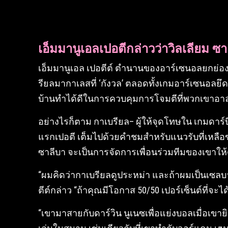
เอ็มมานูเอลเปอตีกล่าวว่าวิลเลียม ซาล
เอ็มมานูเอล เปอตีต์ ตำนานของอาร์เซนอลยกย่องฟ
รียลมากาเลสที่ ‘กังวล’ ตลอดทั้งเกมอาร์เซนอลยึด
บ้านทำได้ดีในการควบคุมการโจมตีที่พวกเขาอาละว
อย่างไรก็ตาม กาเบรียล– ผู้ให้จุดโทษใน เกมดาร์บี
แรกเปอตี เต็มไปด้วยคำชมสำหรับแนวรับที่เหลือขอ
ซาลีบา จะเป็นการจัดการเพื่อนร่วมทีมของเขาให้ด
“ผมคิดว่ากาเบรียลดูประหม่า และถ้าผมเป็นเซลบา
ตีต์กล่าว “ถ้าคุณมีโอกาส 50/50 เปอร์เซ็นต์ที่จะได้
“เขามาสายกับดาร์วิน นูเนซเพื่อแย่งบอลเมื่อเขา