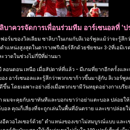
ิบาควรจัดการเพื่อนร่วมทีม อาร์เซนอลที่ ‘ประ
อร์มของวิลเลียม ซาลิบาในเกมกับลิเวอร์พูลแม้ว่าจะรู้สึก
ตำแหน่งสูงสุดในตารางพรีเมียร์ลีกด้วยชัยชนะ 3-2ที่เอมิเรต
าดในช่วงไม่กี่ปีที่ผ่านมา
 ลอนดอน เหนือ เมื่อสัปดาห์ที่แล้ว – มีเกมที่ยากอีกครั้งแล
ง อาร์เซนอลและรู้สึกว่าพวกเขาก้าวขึ้นมาสู้กับ ลิเวอร์พู
ีขึ้น โดยเฉพาะอย่างยิ่งเมื่อพวกเขามีวันหยุดอย่างกาเบรีย
 ผมจะคุยกับเขาทันทีและบอกเขาว่าอย่าแตะบอล ปล่อยให้มัน
บอล คุณก็เสี่ยงที่จะถูกเล่นในพื้นที่อันตราย และเขาปล่อยให้เรื
ยิงอีควอไลเซอร์ด้วย” ตำแหน่งของเขาไม่สมบูรณ์แบบ และเขาแ