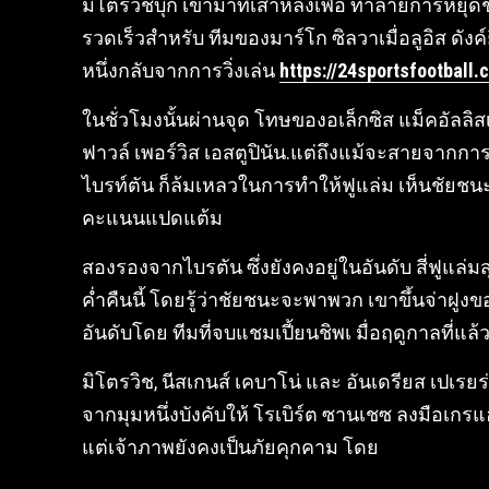
มิโตรวิชบุก เข้ามาที่เสาหลังเพื่อ ทำลายการหยุ
รวดเร็วสำหรับ ทีมของมาร์โก ซิลวาเมื่อลูอิส ดังค
หนึ่งกลับจากการวิ่งเล่น
https://24sportsfootball.
ในชั่วโมงนั้นผ่านจุด โทษของอเล็กซิส แม็คอัลลิสเ
ฟาวล์ เพอร์วิส เอสตูปินัน.แต่ถึงแม้จะสายจากก
ไบรท์ตัน ก็ล้มเหลวในการทำให้ฟูแล่ม เห็นชัยชนะ
คะแนนแปดแต้ม
สองรองจากไบรตัน ซึ่งยังคงอยู่ในอันดับ สี่ฟูแล
ค่ำคืนนี้ โดยรู้ว่าชัยชนะจะพาพวก เขาขึ้นจ่าฝูง
อันดับโดย ทีมที่จบแชมเปี้ยนชิพเ มื่อฤดูกาลที
มิโตรวิช, นีสเกนส์ เคบาโน่ และ อันเดรียส เปเรย
จากมุมหนึ่งบังคับให้ โรเบิร์ต ซานเชซ ลงมือเกรแ
แต่เจ้าภาพยังคงเป็นภัยคุกคาม โดย