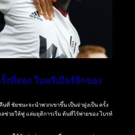
้งที่สอง ในพรีเมียร์ลีกของ
ี่ ชัยชนะจะนำพวกเขาขึ้น เป็นจ่าฝูงเป็น ครั้ง
่วยให้ฟู แล่มยุติการเริ่ม ต้นที่ไร้พ่ายของ ไบรท์