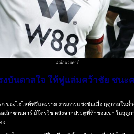
อเล็กซานดาร์
รงบันดาลใจ ให้ฟูแล่มคว้าชัย ชนะครั
ก ของไฮไลท์ฟรีและราย งานการแข่งขันเมื่อ ฤดูกาลในค่ำคืนท
อเล็กซานดาร์ มิโตรวิช หลังจากประตูที่ห้าของเขา ในฤดูกาลช
เทจ