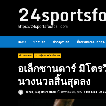
24sportsf
Skip
to
content
https://24sportsfootball.com
Home
ข่าวบอล
ข่าวฟุตบอล
ซื้อขายนักเตะล่าสุด
ข่าวฟุตบอล
ข่าวฟุตบอลต่างประเทศ
อเล็กซานดาร์ มิโตรว
นางนวลสิ้นสุดลง
admin_24sportsfootball
สิงหาคม 31, 2022
1 min read
26