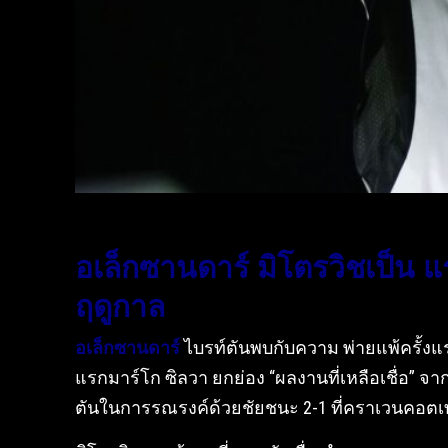
อเล็กซานดาร์ มิโตรวิชเป็น แ
ฤดูกาล
อเล็กซานดาร์
ไบรท์ตันพบกับความ พ่ายแพ้ครั้งแร
แรกมาร์โก ซิลวา ยกย่อง “ผลงานที่เหลือเชื่อ” จาก
ตันในการรณรงค์ด้วยชัยชนะ 2-1 ที่คราเวนคอต