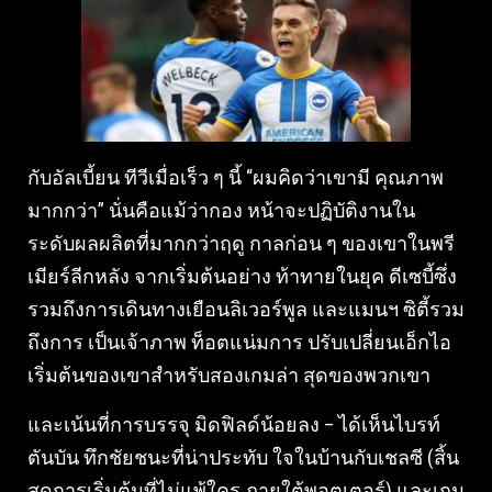
กับอัลเบี้ยน ทีวีเมื่อเร็ว ๆ นี้ “ผมคิดว่าเขามี คุณภาพ
มากกว่า” นั่นคือแม้ว่ากอง หน้าจะปฏิบัติงานใน
ระดับผลผลิตที่มากกว่าฤดู กาลก่อน ๆ ของเขาในพรี
เมียร์ลีกหลัง จากเริ่มต้นอย่าง ท้าทายในยุค ดีเซบี้ซึ่ง
รวมถึงการเดินทางเยือนลิเวอร์พูล และแมนฯ ซิตี้รวม
ถึงการ เป็นเจ้าภาพ ท็อตแน่มการ ปรับเปลี่ยนเอ็กไอ
เริ่มต้นของเขาสําหรับสองเกมล่า สุดของพวกเขา
และเน้นที่การบรรจุ มิดฟิลด์น้อยลง – ได้เห็นไบรท์
ตันบัน ทึกชัยชนะที่น่าประทับ ใจในบ้านกับเชลซี (สิ้น
สุดการเริ่มต้นที่ไม่แพ้ใคร ภายใต้พอตเตอร์) และเกม