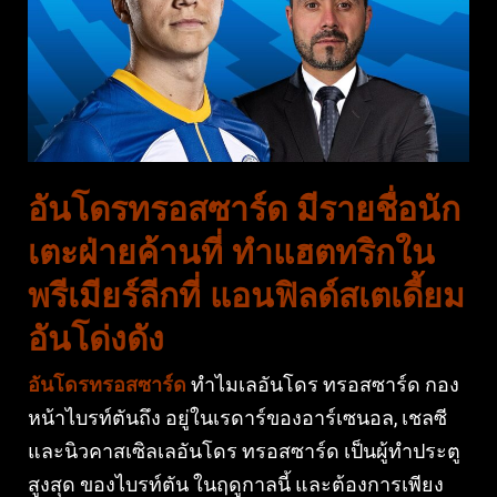
อันโดรทรอสซาร์ด มีรายชื่อนัก
เตะฝ่ายค้านที่ ทําแฮตทริกใน
พรีเมียร์ลีกที่ แอนฟิลด์สเตเดี้ยม
อันโด่งดัง
อันโดรทรอสซาร์ด
ทําไมเลอันโดร ทรอสซาร์ด กอง
หน้าไบรท์ตันถึง อยู่ในเรดาร์ของอาร์เซนอล, เชลซี
และนิวคาสเซิลเลอันโดร ทรอสซาร์ด เป็นผู้ทําประตู
สูงสุด ของไบรท์ตัน ในฤดูกาลนี้ และต้องการเพียง