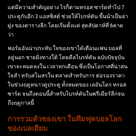
แต่มีความสําคัญอย่าง ไรก็ตามทรอส ซาร์ดทําไป 7
ประตูกับอีก 3 แอสซิสต์ ช่วยให้ไบรท์ตัน ขึ้นนําเป็นจ่า
ฝูง ของตารางลีก โดยเริ่มตั้งแต่ สุดสัปดาห์ที่ 6คาด
ว่า
ฟอร์มอันน่าประทับ ใจของเขาได้เตือนแฟน บอลที่
อยู่นอก ชายฝั่งทางใต้ โดยดีลไบรท์ตัน ฉบับปัจจุบัน
เขาจะหมดลงใน เวลาหกเดือน ซึ่งเป็นโอกาสที่น่าสน
ใจสํา หรับสโมสรใน ตลาดสําหรับการ ต่อรองราคา
ในช่วงฤดูหนาวดูประตู ทั้งหมดของ เลอันโดร ทรอส
ซาร์ด จนถึงตอนนี้สําหรับไบรท์ตันในพรีเมียร์ลีกจน
ถึงฤดูกาลนี้
การรวมตัวของเขา ในทีมฟุตบอลโลก
ของเบลเยียม