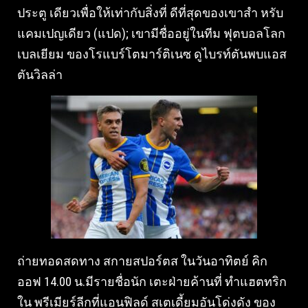
ประตู เดียวเพื่อให้เท่ากับสิ่งที่ ดีที่สุดของเขาสํา หรับ
แคมเปญเดียว (แปด); เขามีชื่ออยู่ในทีม ฟุตบอลโลก
เบลเยียม ของโรแบร์โตมาร์ติเนซ ดูไบรท์ตันพบแอส
ตันวิลล่า
ถ่ายทอดสดทาง สกายสปอร์ตส ในวันอาทิตย์ คิก
ออฟ 14.00 น.มีรายชื่อนัก เตะฝ่ายค้านที่ ทําแฮตทริก
ใน พรีเมียร์ลีกที่แอนฟิลด์ สเตเดี้ยมอันโด่งดัง ของ