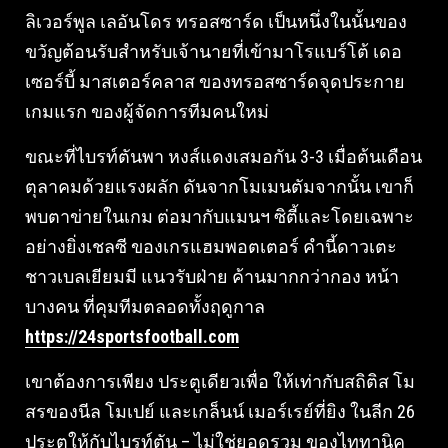
ลิเวอร์พูล เลอันโดร ทรอสซาร์ด เป็นหนึ่งในนั้นของ
ขวัญต้อนรับสําหรับเจ้านายที่เข้ามาโรแบร์โต้ เดอ
เซอร์บี้ มาสเตอร์คลาส ของทรอสซาร์ดจุดประกาย
เกมแรก ของผู้จัดการทีมคนใหม่
ขณะที่ไบรท์ตันพา หงส์แดงเสมอกัน 3-3 เมื่อต้นเดือน
ตุลาคมด้วยแรงผลัก ดันจากโมเมนตัมจากนั้น เขาก็
พบตาข่ายในเกม ต่อมากับแมนฯ ซิตี้และโดยเฉพาะ
อย่างยิ่งเชลซี ของเกรแฮมพอตเตอร์ คํานี้ดาวเตะ
ชาวเบลเยียมมี แนวรับฝ่าย ค้านมากกว่ากอง หน้า
บางคน ที่คุมทีมตลอดทั้งฤดูกาล
https://24sportsfootball.com
เขาต้องการเพียง ประตูเดียวเพื่อ ให้เท่ากับสถิติส โม
สรของนีล โมเปย์ และเกล็นน์ เมอร์เรย์ที่ยิง ในลีก 26
ประตูให้กับไบรท์ตัน – ไม่ใช่ยอดรวม ของไททานิค