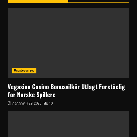
Uncategorized
Vegasino Casino Bonusvilkår Utlagt Forståelig
for Norske Spillere
กรกฎาคม 29, 2026
10