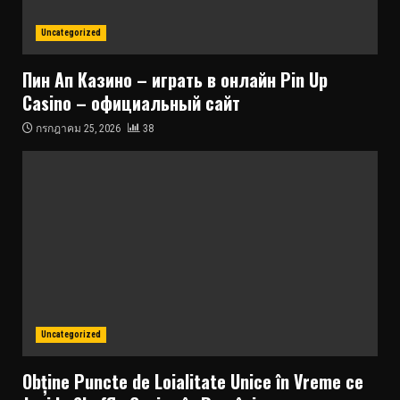
Uncategorized
Пин Ап Казино – играть в онлайн Pin Up
Casino – официальный сайт
กรกฎาคม 25, 2026
38
Uncategorized
Obține Puncte de Loialitate Unice în Vreme ce