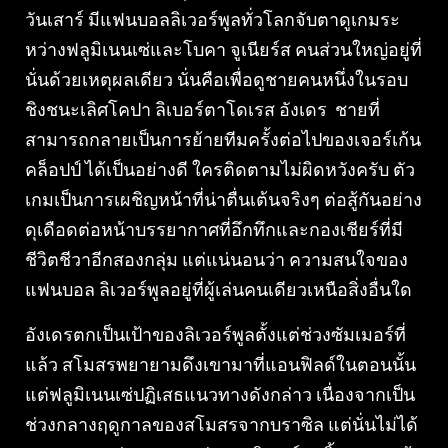
วันเสาร์ มีแฟนบอลลิเวอร์พูลทั่วโลกจับตาดูเกมระ
หว่างฟลูมิเนนเซ่และโบคา จูเนียร์ส คนส่วนใหญ่อยู่ที่
นั่นด้วยเหตุผลเดียว นั่นคือเพื่อดูชายคนหนึ่งในรอบ
ชิงชนะเลิศโคปา ลิเบอร์ตาโดเรส อังเดร ชายที่
สามารถกลายเป็นการย้ายทีมครั้งต่อไปของเจอร์เก้น
คล็อปป์ ได้เป็นอย่างดี ใครติดตามไม่ผิดหวังครับ ตัว
เกมเป็นการเผชิญหน้าที่น่าตื่นเต้นจริงๆ ต่อสู้กันอย่าง
ดุเดือดต่อหน้าบรรยากาศที่อึกทึกและกองเชียร์ที่มี
ชีวิตชีวาอีกสองกลุ่ม แต่แน่นอนว่า ความสนใจของ
แฟนบอล ลิเวอร์พูลอยู่ที่ผู้เล่นคนเดียวเหนือสิ่งอื่นใด
อังเดรตกเป็นเป้าของลิเวอร์พูลตั้งแต่ช่วงซัมเมอร์ที่
แล้ว สโมสรพยายามดึงเขามาที่แอนฟิลด์ในตอนนั้น
แต่ฟลูมิเนนเซ่ปฏิเสธแนวทางดังกล่าว เนื่องจากเป็น
ช่วงกลางฤดูกาลของสโมสรจากบราซิล แต่นั่นไม่ได้