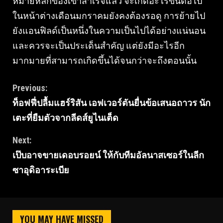
หมายหลักของเขาสำเร็จแล้ว จะเกิดอะไรขึ้นต่อไป
ในหน้าต่างเดือนมกราคมยังคงต้องรอดู การย้ายไป
ยังแอนฟิลด์เป็นหนึ่งในความเป็นไปได้อย่างแน่นอน
และควรจะเป็นประเด็นสำคัญ แต่ยังมีอะไรอีก
มากมายที่สามารถเกิดขึ้นได้จนกว่าจะถึงตอนนั้น
Continue
Previous:
ท็อฟฟี่ปลื้มแฮร์ริสัน เอฟเวอร์ตันยื่นข้อเสนอถาวร นัก
Reading
เตะที่ยืมตัวจากลีดส์ยูไนเต็ด
Next:
เป๊บอาจขายเดอบรอยน์ ให้กับทีมอัลนาสเซอร์ในลีก
ซาอุดิอาระเบีย
YOU MAY HAVE MISSED