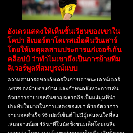
อังเดรแสดงให้เห็นชั้นเรียนของเขาใน
โคปา ลิเบอร์ตาโดเรสเมื่อคืนวันเสาร์
โดยให้เหตุผลสามประการแก่เจอร์เก้น
คล็อปป์ ว่าทำไมเขาถึงเป็นการย้ายทีม
ลิเวอร์พูลที่สมบูรณ์แบบ
ความสามารถของอังเดรในการเอาชนะเคาน์เตอร์
เพรสของฝ่ายตรงข้าม และกำหนดจังหวะการเล่น
ด้วยการจ่ายบอลอันชาญฉลาดถือเป็นแง่มุมที่น่า
ประทับใจมากในการแสดงของเขา ด้วยอัตราการ
จ่ายบอลสำเร็จ 95 เปอร์เซ็นต์ ไม่มีผู้เล่นคนใดที่ลง
เล่นอย่างน้อย 45 นาทีในนัดชิงชนะเลิศโดยเฉลี่ย
มากกว่า โดยรวมแล้วเขาจ่ายบอลผิดเพียงสี่ครั้งจาก