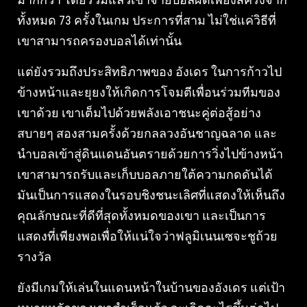
ทั้งหมด 73 ครั้งในเกม ประการที่สาม ไม่ใช่แค่วิธีที่
เขาสามารถครองบอลได้เท่านั้น
แต่ยังรวมถึงประสิทธิภาพของ อังเดร ในการก้าวไป
ข้างหน้าและยุยงให้เกิดการโจมตีเพื่อนร่วมทีมของ
เขาด้วย เขาเต็มไปด้วยพลังเอาชนะคู่ต่อสู้อย่าง
สบายๆ สองสามครั้งด้วยกลลวงอันชาญฉลาด และ
นำบอลเข้าสู่ดินแดนอันตรายด้วยการวิ่งไปข้างหน้า
เขาสามารถรับและเก็บบอลภายใต้ความกดดันได้
มันเป็นการแสดงในรอบชิงชนะเลิศที่แสดงให้เห็นถึง
คุณลักษณะที่ดีที่สุดทั้งหมดของเขา และเป็นการ
แสดงที่เพียงพอเพื่อให้แน่ใจว่าฟลูมิเนนเซจะชูถ้วย
รางวัล
ยังมีเกมให้เล่นในแดนหน้าในบ้านของอังเดร แต่เป้า