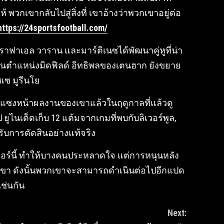
วกเขากลับไปสู่สิ่งที่ เขาอ้างว่าพวกเขาอยู่ต่อ
https://24sportsfootball.com/
ราฟาเอล วาราน และมาร์ติเนซได้พัฒนาคู่หูที่น่า
นฟูในตำแหน่งมิดฟิลด์ อิทธิพลของเตนฮาก ยังขยาย
ชเซ มูรีนโย
จะแซงหน้าผลงานของเขาแล้วในฤดูกาลที่แล้วดู
ยูไนเต็ดเก็บ 12 แต้มจากเกมที่พบกับลิเวอร์พูล,
บการตัดสินอย่างแท้จริง
มอร์นี้ ทำให้บางคนประหลาดใจ แต่การหนุนหลัง
เขา ดังนั้นพวกเขาจะสามารถดำเนินต่อไปอีกแปด
เช่นกัน
Next: