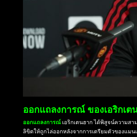
ออกแถลงการณ์ ของเอริกเตนฮ
ออกแถลงการณ์
เอริกเตนฮาก ได้พิสูจน์ความสาม
ลิขิตให้ถูกไล่ออกหลังจากการเตรียมตัวของแมนเชส