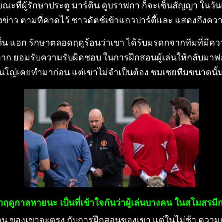
ขณะที่ผู้รักษาประตู มาร์ติน ดูบราฟกา ก็จะเซ็นสัญญา ในวันเด
ข่าว ตามที่คาดไว้ ชาวดัตช์เข้าแถวปาร์ตี้และ แสดงถึงควา
เท็น แฮก รักษาตลอดฤดูร้อนว่าเขา ได้รับมรดกจากทีมที่ม
นฮาก ยอมรับความรับผิดชอบ ในการฝึกสอนผู้เล่นให้กลับมาฟอ
รินโญ่เคยทำมาก่อน แต่เขาไม่จำเป็นต้อง ชมเชยทีมขนาดนั
จากฤดูกาลหายนะ เป็นที่เข้าใจกันว่าผู้เล่นบางคน ในสโมสรมี
รคน ของเขาจะตรง กับการฝึกสอนของเขา แต่ในไม่ช้า ความก