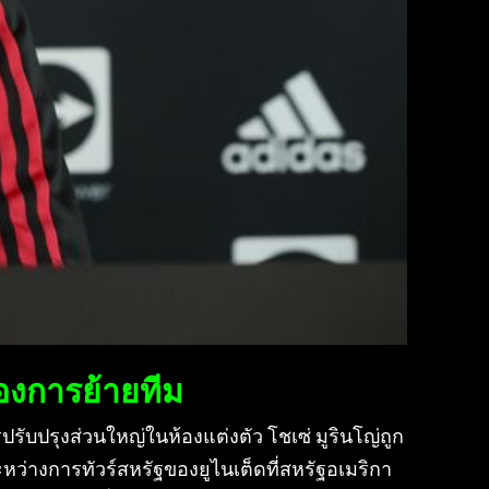
องการย้ายทีม
บปรุงส่วนใหญ่ในห้องแต่งตัว โชเซ่ มูรินโญ่ถูก
ะหว่างการทัวร์สหรัฐของยูไนเต็ดที่สหรัฐอเมริกา