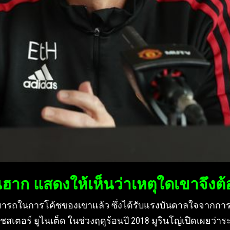
าก แสดงให้เห็นว่าเหตุใดเขาจึงต้
ารถในการโค้ชของเขาแล้ว ซึ่งได้รับแรงบันดาลใจจากการปรั
เตอร์ ยูไนเต็ด ในช่วงฤดูร้อนปี 2018 มูรินโญ่เปิดเผยว่าร