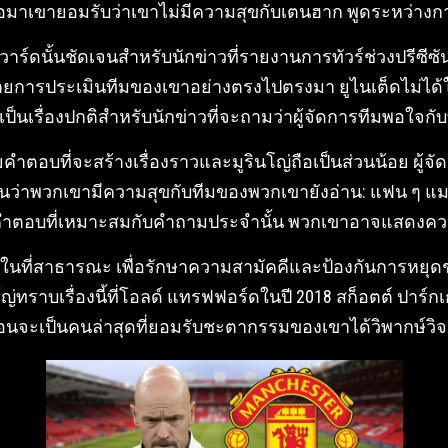
ต่อมาเขายอมรับว่าเขาไม่มีความสุขกับเตนฮาก พูดระหว่างก
ร์ดนั้นชัดเจนสำหรับนักข่าวที่รายงานการทัวร์ช่วงปรีซีซันนั้
บายการประเมินทีมของเขาอย่างตรงไปตรงมา ยูไนเต็ดไม่ได้ให
เป็นเรื่องปกติสำหรับนักข่าวที่จะถามว่าผู้จัดการทีมพอใจ
้วยคำตอบที่จะสร้างเรื่องราวและมูรินโญ่ถือเป็นส่วนน้อย ผู้
ยันว่าพวกเขามีความสุขกับทีมของพวกเขายังอ่าน: แฟน ๆ แ
นใหญ่ให้คำตอบที่เหมาะสมกับคำถามประจำนั้น พวกเขาอาจแส
นที่สาธารณะ เพื่อรักษาความสามัคคีและป้องกันการหยุดชะงั
ทราบเรื่องนี้ที่โอลด์ แทรฟฟอร์ดในปี 2018 สก็อตต์ ปาร์กเกอ
อนจะเป็นคนล่าสุดที่ยอมรับชะตากรรมของเขาได้วิพากษ์วิ