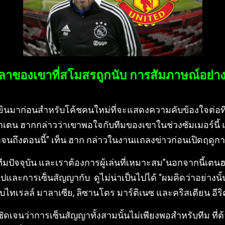
ลาของเขาที่สโมสรถูกนับ การสัมภาษณ์อย่าง
ยได้ยินมาก่อนสำหรับโค้ชคนใหม่ที่จะแสดงความคับข้องใจต
กเตน ฮากกล่าวว่าเขาพอใจกับทีมของเขาในช่วงซัมเมอร์นี้ แ
ถึงตอนนี้” เท็น ฮาก กล่าวในงานแถลงข่าวก่อนเปิดฤดูกาล
มปัจจุบัน และเราต้องการผู้เล่นที่เหมาะสม”นอกจากนี้เตนฮ
ะการเซ็นสัญญากับ ดูไม่น่าเป็นไปได้ “ผมคิดว่าอย่างนั้น” 
ญญากับไทเรลล์ มาลาเซีย, ลิซานโดร มาร์ติเนซ และคริสเตียน อีริ
ดเจนว่าการเซ็นสัญญาทั้งสามนั้นไม่เพียงพอสำหรับทีม ที