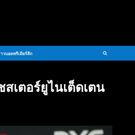
่าวบอลพรีเมียร์ลีก
สเตอร์ยูไนเต็ดเตน