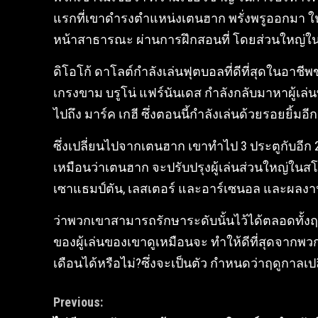
แรกที่เขาดำรงตำแหน่งเตนฮาก พรั่งพรูออกมา ในการ
หน้าสาธารณะ ผ่านการฝึกสอนที่ โดยส่วนใหญ่ใน
ดิโอโก้ ดาโลต์กำลังเล่นฟุตบอลที่ดีที่สุดในอา
เกรงขาม บรูโน่ แฟร์นันเดส กำลังกลับมาหาผู้เล่
ไปถึง มาร์ค เกฮี ซึ่งตอนนี้กำลังเล่นด้วยรอยยิ้มอี
ซึ่งเปลี่ยนไปจากเตนฮาก เขาทำไป 3 ประตูกับอีก
เหมือนว่าเตนฮาก จะปรับปรุงผู้เล่นส่วนใหญ่ในสโม
เซาแธมป์ตัน, เลสเตอร์ และอาร์เซนอล และผลงา
ว่าพวกเขาสามารถรักษาระดับนั้นไว้ได้ตลอดทั้ง
ของผู้เล่นของเขาดูเหมือนจะ ทำให้ดีที่สุดจา
เดือนได้หรือไม่?ซึ่งจะเป็นตัว กำหนดว่าฤดูกาลเปล
Continue
Previous: