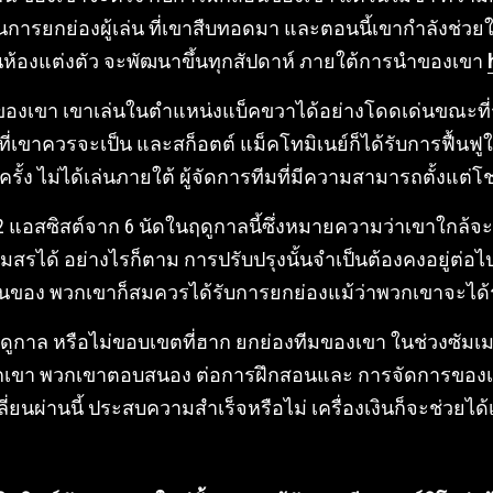
ยกย่องผู้เล่น ที่เขาสืบทอดมา และตอนนี้เขากำลังช่วยให้ พ
ห้องแต่งตัว จะพัฒนาขึ้นทุกสัปดาห์ ภายใต้การนำของเขา
ชีพของเขา เขาเล่นในตำแหน่งแบ็คขวาได้อย่างโดดเด่นขณะที่
นที่เขาควรจะเป็น และสก็อตต์ แม็คโทมิเนย์ก็ได้รับการฟื้
กครั้ง ไม่ได้เล่นภายใต้ ผู้จัดการทีมที่มีความสามารถตั้งแต่โ
 2 แอสซิสต์จาก 6 นัดในฤดูกาลนี้ซึ่งหมายความว่าเขาใกล้
สรได้ อย่างไรก็ตาม การปรับปรุงนั้นจำเป็นต้องคงอยู่ต่อไป 
นของ พวกเขาก็สมควรได้รับการยกย่องแม้ว่าพวกเขาจะได้รั
ฤดูกาล หรือไม่ขอบเขตที่ฮาก ยกย่องทีมของเขา ในช่วงซัมเ
กพวกเขา พวกเขาตอบสนอง ต่อการฝึกสอนและ การจัดการของ
ี่ยนผ่านนี้ ประสบความสำเร็จหรือไม่ เครื่องเงินก็จะช่วยได้