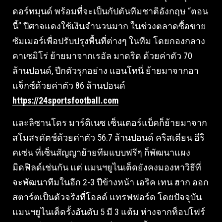
ดอร์ทมุนด์ พร้อมที่จะเป็นกัปตันทีมชาติอังกฤษ “ตอน
นี้” ปีศาจแดงใช้เงินจํานวนมาก ในช่วงตลาดซื้อขาย
ซัมเมอร์เพื่อปรับปรุงพื้นที่ต่างๆ ในทีม โดยกองกลาง
คาเซมิโร่ ย้ายมาจากเรอัล มาดริด ด้วยค่าตัว 70
ล้านปอนด์, ปีกตัวรุกอย่าง แอนโทนี่ ย้ายมาจากอา
แจ็กซ์ด้วยค่าตัว 86 ล้านปอนด์
https://24sportsfootball.com
และลิซานโดร มาร์ติเนซ เซ็นเตอร์แบ็คก็ย้ายมาจาก
สโมสรดัตช์ด้วยค่าตัว 56.7 ล้านปอนด์ คริสเตียน อีริ
คเซ่น ที่เซ็นสัญญาย้ายทีมแบบฟรีๆ ก็พัฒนาแผง
มิดฟิลด์เช่นกัน แต่ แมนฯยูไนเต็ดยังคงมองหาวิธีที่
จะพัฒนาทีมในอีก 2-3 ปีข้างหน้า เอริค เทน ฮาก ออก
สตาร์ตเป็นตัวจริงที่โอลด์ แทรฟฟอร์ด โดยปัจจุบัน
แมนฯยูไนเต็ดรั้งอันดับ 5 มี 3 แต้ม ห่างจากท็อปโฟร์