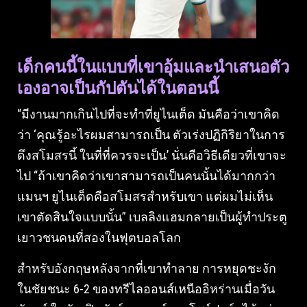
เด็กคนนี้ในแบบที่เขาอุ้มและนําเสนอตัว
เองอาจเป็นกัปตันได้ในตอนนี้
“มีงานมากเกินไปที่จะทําที่ยูไนเต็ด มันคือว่าเขาคิด
ว่า ‘คุณรู้อะไรผมสามารถเป็น ตัวเร่งปฏิกิริยาในการ
ดึงสโมสรนี้ ในที่ที่ควรจะเป็น’ นั่นคือวิธีเดียวที่เขาจะ
ไป “ถ้าเขาคิดว่าเขาสามารถเป็นคนนั้นได้มากกว่า
แมนฯ ยูไนเต็ดคือสโมสรสําหรับเขา แต่ผมไม่เห็น
เขาตัดสินใจแบบนั้น” เบลลิงแฮมกลายเป็นผู้ทําประตู
เยาวชนคนที่สองในฟุตบอลโลก
สําหรับอังกฤษหลังจากที่เขาทําลาย การหยุดชะงัก
ในชัยชนะ 6-2 ของทรีไลออนส์เหนืออิหร่านเมื่อวัน