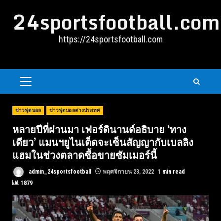
Skip
24sportsfootball.com
to
content
https://24sportsfootball.com
PRIMARY
MENU
ข่าวฟุตบอล
ข่าวฟุตบอลต่างประเทศ
หลายปีที่ผ่านมา เฟอร์ดินานด์อธิบาย ‘ทาง
เดียว’ แมนฯยูไนเต็ดจะเซ็นสัญญากับเบลลิง
แฮมในช่วงตลาดซื้อขายซัมเมอร์นี้
admin_24sportsfootball
พฤศจิกายน 23, 2022
1 min read
1879