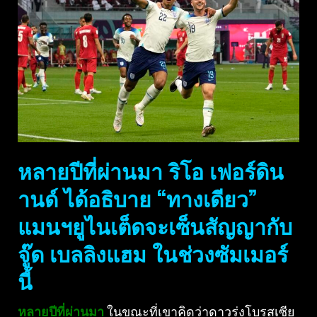
หลายปีที่ผ่านมา ริโอ เฟอร์ดิน
านด์ ได้อธิบาย “ทางเดียว”
แมนฯยูไนเต็ดจะเซ็นสัญญากับ
จู๊ด เบลลิงแฮม ในช่วงซัมเมอร์
นี้
หลายปีที่ผ่านมา
ในขณะที่เขาคิดว่าดาวรุ่งโบรุสเซีย