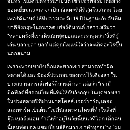
จันทร์ ในนัดเปิดทัวร์นาเมนต์ เขาโชว์ฟอร์มได้อย่าง
ยอดเยี่ยมและน่าจะเป็น นักเตะที่ดีที่สุดในสนาม โดย
เฟอร์ดินานด์ให้ทิปดาวเตะวัย 19 ปีในฐานะกัปตันทีม
ชาติอังกฤษในอนาคต เฟอร์ดินานด์ กล่าวเสริมว่า
“หลายครั้งที่เราเห็นนักฟุตบอลและเราพูดว่า ‘สิ่งที่ผู้
เล่น บลา บลา บลา’ แต่คุณไม่แน่ใจว่าจะเกิดอะไรขึ้น
นอกสนาม
เพราะพวกเขายังเด็กและพวกเขา สามารถทําผิด
พลาดได้และ มีองค์ประกอบของการไร้เดียงสา ใน
บางสถานการณ์เฟอร์ดินานด์ กล่าวต่อว่า “เรามี
มิดฟิลด์ที่ยอดเยี่ยมที่เล่นให้กับอังกฤษ ในยุคของเรา
ในช่วงหลายปีที่ผ่านมาสโคลส์, เจอร์ราร์ด, เดอะ
แลมพาร์ด เป็นต้น “ไม่มีนักเตะคนไหนที่ทําในสิ่งที่
จู๊ด เบลลิงแฮม กําลังทําอยู่ในวัยนี้บนเวทีโลก เด็กคน
นี้เล่นฟุตบอล แชมเปี้ยนส์ลีกมากเขาทําทุกอย่าง “ผม