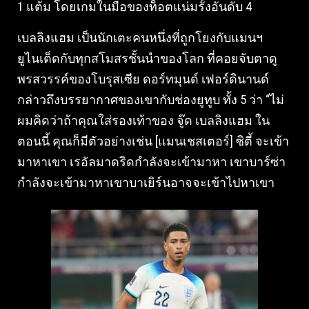
1 แต้ม โดยเกมในมือของท็อตแน่มรั้งอันดับ 4
เบลลิงแฮม เป็นนักเตะคนหนึ่งที่ถูกโยงกับแมนฯ
ยูไนเต็ดกับทุกสโมสรชั้นนําของโลก ที่คอยจับตาดู
พรสวรรค์ของโบรุสเซีย ดอร์ทมุนด์ เฟอร์ดินานด์
กล่าวถึงบรรยากาศของเขากับช่องยูทูบ ทั้ง 5 ว่า “ไม่
ผมคิดว่าถ้าคุณใส่รองเท้าของ จู๊ด เบลลิงแฮม ใน
ตอนนี้ คุณก็มีตัวอย่างเช่น [แมนเชสเตอร์] ซิตี้ จะเข้า
มาหาเขา เรอัลมาดริดกําลังจะเข้ามาหา เขาบาร์ซ่า
กําลังจะเข้ามาหาเขาบาเยิร์นอาจจะเข้าไปหาเขา