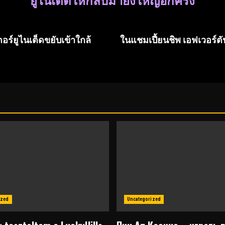
ร์ยูไนเต็ดขยับเข้าใกล้
ในแชมเปี้ยนชิพ เอฟเวอร์ตั
ized
Uncategorized