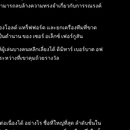
 ฮากสามารถลบล้างความทรงจำเกี่ยวกับการรณรงค์
วของโอลด์ แทร็ฟฟอร์ด และยกเครื่องทีมที่ขาด
นตำนาน ของ เซอร์ อเล็กซ์ เฟอร์กูสัน
้เล่นบางคนหลีกเลี่ยงได้ ดิมิทาร์ เบอร์บาต อฟ
ระหว่างที่เขาคุมถ้วยรางวัล
นื่องได้ อย่างไร ชื่อที่ใหญ่ที่สุด ลำดับชั้นใน