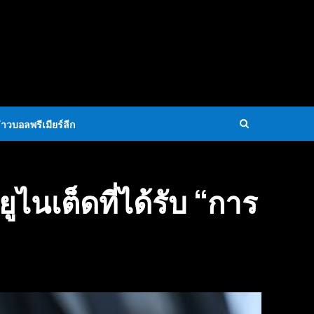
่าวบอลพรีเมียร์ลีก
ยูไนเต็ดที่ได้รับ “การ