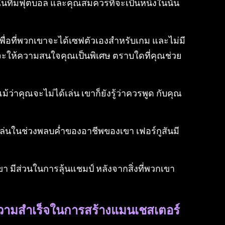
์ในทีมฟุตบอล และคุณสมควรที่จะเป็นหนึ่งในนั้น
 เพื่อที่พวกเขาจะได้เซฟตัวเองสำหรับเกม และไม่มี
ารทีมจะให้ความสนใจคุณเป็นพิเศษ ตราบใดที่คุณช่วย
แม้ว่าคุณจะไม่ได้เล่น เขาก็ยังรู้ว่าควรพูด กับคุณ
ผู้เล่นในช่วงพลบค่ำของอาชีพของเขา เฟอร์กูสันมี
า มีส่วนในการลุ้นแชมป์ หลังจากสิ่งที่พวกเขา
ื่อความสำเร็จในการสร้างแมนเชสเตอร์