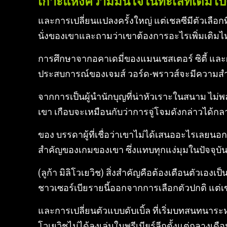
และการเปลี่ยนแปลงครั้งใหญ่ แต่เชลซีมีตัวเลือกท
นั่งของเขาและถามว่าเขาต้องการอะไรเพิ่มเติมไหม 
การศึกษาจากอคาเดมี่ของแมนเชสเตอร์ ซิตี้ และผ
ประสบการณ์ของเจมส์ วอร์ด-พราวส์จะมีความสำคัญ .
จากการเป็นผู้นำนักบุญที่น่าหัวเราะในสนาม ไม่พล
เขา เกือบจะเหมือนกับว่าการจู่โจมดังกล่าวได้ก
ของ บรรดาผู้ที่เชื่อว่าเขาไม่ได้เสนออะไรเลยนอ
สำคัญของเกมของเขา ซึ่งแทบทุกแง่มุมในปัจจุบันน
(ลูก้า มิลิโวเยวิช) สิ่งสำคัญคือต้องเตือนตัวเองเป็
ชาวเซอร์เบียรายนี้ออกจากการเลือกตัวปกติ แต่เข
และการเปลี่ยนตัวแบบดับเบิ้ล ที่เริ่มบทสนทนาระห
โวเยวิชไม่ได้ลงเล่นในพรีเมียร์ลีกตั้งแต่กลาง