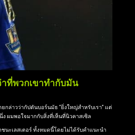
าที่พวกเขาทำกับมัน
ดยกล่าวว่ากัปตันบอร์นมัธ “ยิ่งใหญ่สำหรับเรา” แต่
่ง ผมพอใจมากกับสิ่งที่เห็นที่นิวคาสเซิล
อาชนะเลสเตอร์ ทั้งหมดนี้โดยไม่ได้รับคำแนะนำ