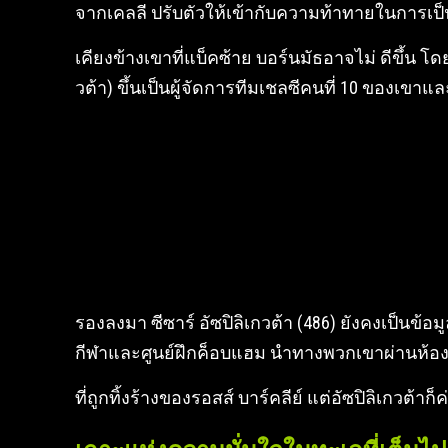
จากเคลลี ปรับตัวให้เข้ากับความท้าทายในการเป
เคียงข้างเขาที่แบ็คซ้าย บอร์นมัธอาจไม่ ดีขึ้น โดย
วต้า) ขึ้นเป็นผู้จัดการทีมเชลซีคนที่ 10 ของเขาแล
รองลงมา ซีซาร์ อัซปิลิเกวต้า (486) ยังคงเป็นข้อ
กีฬาและศูนย์ฝึกค็อบแฮม นำทางพวกเขาผ่านห้องถ
ที่ถูกทิ้งร้างของรอสส์ บาร์คลีย์ แต่อัซปิลิเกวต้า
เกาะแห่งความมั่นใจในทะเลที่เต็มไ