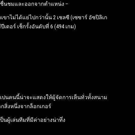
น่าชื่นชมและออกจากตำแหน่ง –
เขาไม่ได้แย่ไปกว่านั้น 2 เชลซี (เซซาร์ อัซปิลิเก
อร์ เช็กรั้งอันดับที่ 6 (494 เกม)
สเปนคนนี้น่าจะแสดงให้ผู้จัดการเห็นทั่วทั้งสนาม
ิ่งหนึ่งจากล็อกเกอร์
ู้เล่นทีมที่มีค่าอย่างน่าทึ่ง