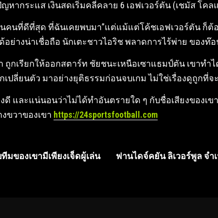
่อปัญหากระแส เงินสดเริ่มคลี่คลาย 6 เอฟเวอร์ตัน (เชมัส โค
่งในคนที่ดีที่สุด ที่ฉันเคยพบมา”แต่แม้แต่โค้ชเอฟเวอร์ตัน ก
้อย่างน่าเชื่อถือ นักเตะชาวไอริช พลาดการไร้พ่าย ของท๊อฟ
 ถูกเรียกให้ออกสตาร์ท ชัยชนะเหนือเซาแธมป์ตัน เขาทำได้ด
เปลี่ยนตัว มาอย่างยุติธรรมก่อนจบเกม ไม่ใช่เรื่องดูถูกที่จ
ี และแน่นอนว่าไม่ได้ทำอันตรายใด ๆ กับชื่อเสียงของเขาเล
ทางขวาของเขา
https://24sportsfootball.com
ีมของเขามีเพียงเจ็ดผู้เล่น
ฟานไดจ์คยัน ลิเวอร์พูล จำเป