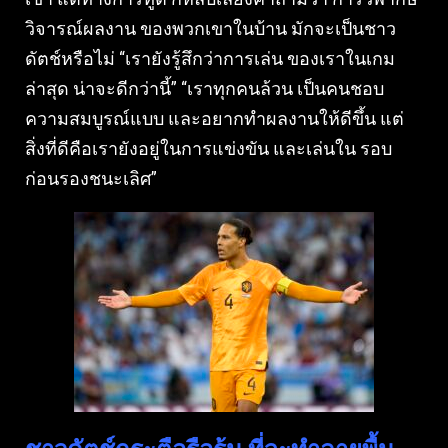
วิจารณ์ผลงาน ของพวกเขาในบ้าน มักจะเป็นชาว
ดัตช์หรือไม่ “เรายังรู้สึกว่าการเล่น ของเราในเกม
ล่าสุด น่าจะดีกว่านี้” “เราทุกคนล้วน เป็นคนชอบ
ความสมบูรณ์แบบ และอยากทําผลงานให้ดีขึ้น แต่
สิ่งที่ดีคือเรายังอยู่ในการแข่งขัน และเล่นใน รอบ
ก่อนรองชนะเลิศ”
ชาวดัตช์กระตือรือร้น ที่จะทําลายพื้น