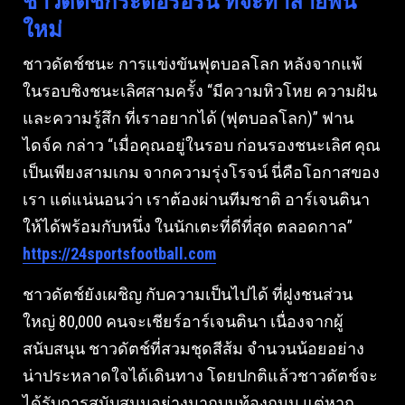
ใหม่
ชาวดัตช์ชนะ การแข่งขันฟุตบอลโลก หลังจากแพ้
ในรอบชิงชนะเลิศสามครั้ง “มีความหิวโหย ความฝัน
และความรู้สึก ที่เราอยากได้ (ฟุตบอลโลก)” ฟาน
ไดจ์ค กล่าว “เมื่อคุณอยู่ในรอบ ก่อนรองชนะเลิศ คุณ
เป็นเพียงสามเกม จากความรุ่งโรจน์ นี่คือโอกาสของ
เรา แต่แน่นอนว่า เราต้องผ่านทีมชาติ อาร์เจนตินา
ให้ได้พร้อมกับหนึ่ง ในนักเตะที่ดีที่สุด ตลอดกาล”
https://24sportsfootball.com
ชาวดัตช์ยังเผชิญ กับความเป็นไปได้ ที่ฝูงชนส่วน
ใหญ่ 80,000 คนจะเชียร์อาร์เจนตินา เนื่องจากผู้
สนับสนุน ชาวดัตช์ที่สวมชุดสีส้ม จํานวนน้อยอย่าง
น่าประหลาดใจได้เดินทาง โดยปกติแล้วชาวดัตช์จะ
ได้รับการสนับสนุนอย่างมากบนท้องถนน แต่หาก