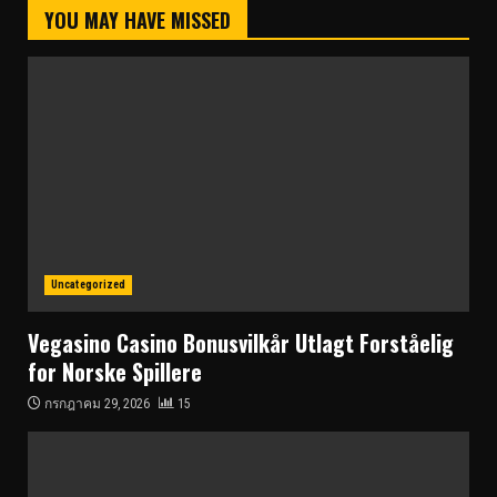
YOU MAY HAVE MISSED
Uncategorized
Vegasino Casino Bonusvilkår Utlagt Forståelig
for Norske Spillere
กรกฎาคม 29, 2026
15