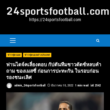
Skip
24sportsfootball.com
to
content
https://24sportsfootball.com
PRIMARY
MENU
ข่าวฟุตบอล
ข่าวฟุตบอลต่างประเทศ
ฟานไดจ์คเลี่ยงตอบ กัปตันทีมชาวดัตช์หลบคํา
ถาม ของเมสซี่ ก่อนการปะทะกัน ในรอบก่อน
รองชนะเลิศ
admin_24sportsfootball
ธันวาคม 10, 2022
1 min read
2542