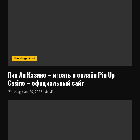
Uncategorized
Пин Ап Казино – играть в онлайн Pin Up
Casino – официальный сайт
กรกฎาคม 25, 2026
41