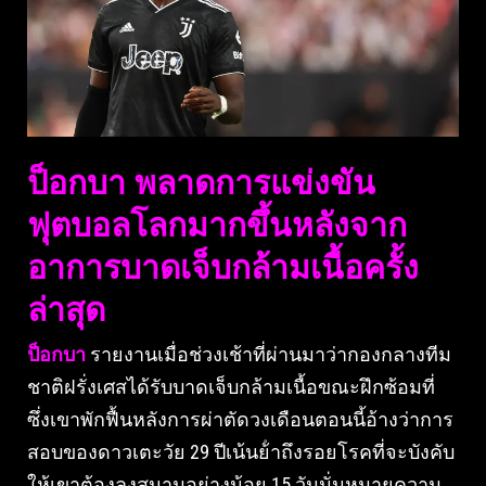
ป็อกบา พลาดการแข่งขัน
ฟุตบอลโลกมากขึ้นหลังจาก
อาการบาดเจ็บกล้ามเนื้อครั้ง
ล่าสุด
ป็อกบา
รายงานเมื่อช่วงเช้าที่ผ่านมาว่ากองกลางทีม
ชาติฝรั่งเศสได้รับบาดเจ็บกล้ามเนื้อขณะฝึกซ้อมที่
ซึ่งเขาพักฟื้นหลังการผ่าตัดวงเดือนตอนนี้อ้างว่าการ
สอบของดาวเตะวัย 29 ปีเน้นย้ําถึงรอยโรคที่จะบังคับ
ให้เขาต้องลงสนามอย่างน้อย 15 วันนั่นหมายความ