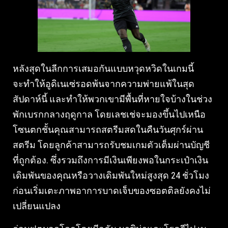
หลังสุดในลีกการเสมอกันแบบหวุดหวิดในเกมนี้
จะทําให้อูดิเนเซ่รอดพ้นจากความพ่ายแพ้ในสุด
สัปดาห์นี้ และทําให้พวกเขามีพื้นที่หายใจบ้างในช่วง
พักเบรกกลางฤดูกาล โดยเลชเช่จะมองขึ้นไปเหนือ
โซนตกชั้นคุณสามารถสตรีมสดในคืนวันศุกร์ผ่าน
สตรีม โดยลูกค้าสามารถรับชมเกมตัวเต็มผ่านบัญชี
ที่ถูกต้อง. ซึ่งรวมถึงการมีเงินเพียงพอในกระเป๋าเงิน
เดิมพันของคุณหรือวางเดิมพันใหม่สูงสุด 24 ชั่วโมง
ก่อนเริ่มเตะภาพอาการบาดเจ็บของซอตติลยังคงไม่
เปลี่ยนแปลง