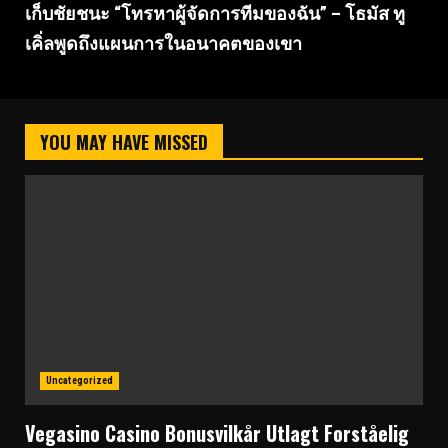
เก็บชัยชนะ “โทรหาผู้จัดการทีมของฉัน” – โธมัส ทู
เคิ่ลพูดถึงแผนการในอนาคตของเขา
YOU MAY HAVE MISSED
Uncategorized
Vegasino Casino Bonusvilkår Utlagt Forståelig