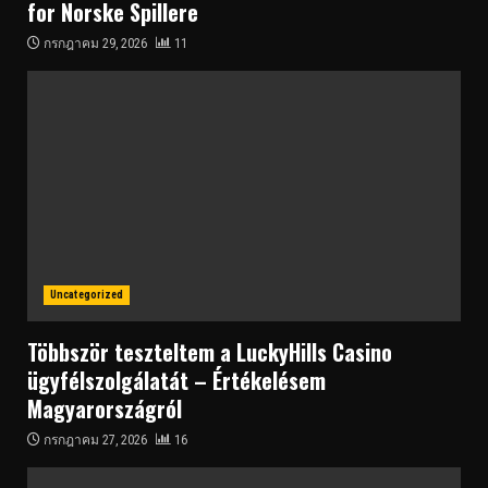
for Norske Spillere
กรกฎาคม 29, 2026
11
Uncategorized
Többször teszteltem a LuckyHills Casino
ügyfélszolgálatát – Értékelésem
Magyarországról
กรกฎาคม 27, 2026
16