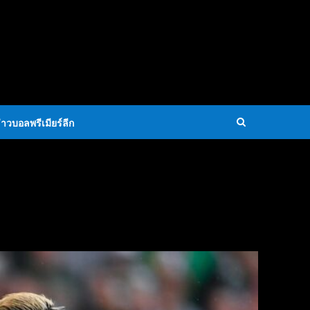
่าวบอลพรีเมียร์ลีก