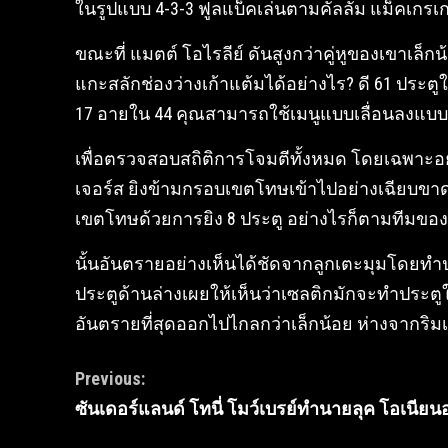
ในรูปแบบ 4-3-3 ฟูลแบ็คเล่นตามคัลลัม แม็คเกรเ
ขณะที่ แมตต์ โอไรลีย์ ดันสูงกว่าคู่หูของเขาเล
แกะสลักช่องว่างเก้าแต้มได้อย่างไร? ดี 61 ประตูใ
17 อายใน 44 คุณสามารถใช้เมนูแบบเลื่อนลงแบบ
เพื่อตรวจสอบสถิติการโจมตีทั้งหมด โดยเฉพาะอย่
เจอร์ส ยิงข้ามกรอบเขตโทษเข้าไปอย่างเฉียบขาด
เขตโทษด้วยการยิง 8 ประตู อย่างไรก็ตามทีมขอ
นั้นอันตรายอย่างเห็นได้ชัดจากลูกเตะมุมโดยทําปร
ประตูด้านล่างเผยให้เห็นว่าเซลติกมักจะทําประ
อันตรายที่สุดออกไปไกลกว่าเล็กน้อย ห่างจากร
Continue
Previous:
ซันเดอร์แลนด์ โทนี่ โมว์เบรย์ทำนายลุค โอเนีย
Reading