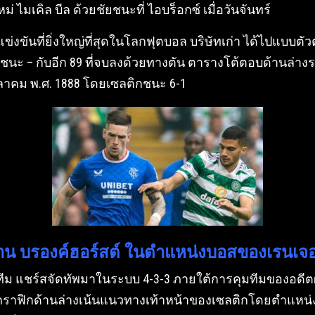
 ไมเคิล บีล ด้วยชัยชนะที่ ไอบร็อกซ์ เมื่อวันจันทร์
ข่งขันที่ยิ่งใหญ่ที่สุดในโลกฟุตบอล บริษัทเก่า ได้ไปแบบตัวต
ชนะ – กับอีก 89 ที่จบลงด้วยทางตัน ตารางโต้ตอบด้านล่างรว
าคม พ.ศ. 1888 โดยเซลติกชนะ 6-1
ี่ ฟาน บรองค์ฮอร์สต์ ในตําแหน่งบอสของเรน
 ทีม แชร์สจัดทัพมาในระบบ 4-3-3 ภายใต้การคุมทีมของอดีตผู
ีก กราฟิกด้านล่างเน้นแนวทางเท้าหน้าของเซลติกโดยตําแหน