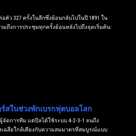
่อตัว 327 ครั้งในลีกซึ่งย้อนกลับไปในปี 1891 ใน
มถึงการประชุมทุกครั้งย้อนหลังไปถึงจุดเริ่มต้น:
เจอร์สในช่วงพักเบรกฟุตบอลโลก
้จัดการทีม แต่บีลได้ใช้ระบบ 4-2-3-1 จนถึง
่งเฉลี่ยใกล้เคียงกับความสมมาตรที่สมบูรณ์แบบ