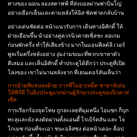
ทางของ ฌอน ลองสตาฟฟ์ ที่ส่งบอลผ่านฟาบินโญ่
อย่างเยือกเย็นและตามหลังให้อิส ซัคฟาดกลับบ้าน
อย่างเด่นชัดต่อ หน้าแนวรับการ เดินทางอิศักดิ์ ให้
ฝ่ายเยือนขึ้น นำอย่างคู่ควรนิวคาสเซิ่ลชะ ลอเกม
ก่อนพักครึ่ง ทำให้เสียงข้าง มากในแอนฟิลด์ลิ เวอร์
พูลเริ่มครึ่งหลังอย่าง งุ่มง่ามขณะที่พวกเขาหาตัว
ตีเสมอ และเห็นอิศักดิ์ ทำประตูได้ดีกว่า ประตูที่เปิด
โล่งของ เขาไม่นานหลังจาก ที่เฮนเดอร์สันเห็นว่า
การย้ายทีมจบลงด้วย การที่โมฮาเหม็ด ซาลาห์เล่น
ให้ฟีร์มี โน่ยิงประตูแรกผ่านผู้รักษาประตูของนิวคาส
เซิล
การเรียกร้องจุดโทษ ถูกละเลยที่มุมหนึ่ง ไอแซก ก็บุก
ทะลุและยัง คงตัดผ่านทั้งแอนดี้ โรเบิร์ตสัน และ โจ
โกเมซ ก่อนที่จะเอา ชนะอลิสซง ต่อหน้าเดอะ ค็อป