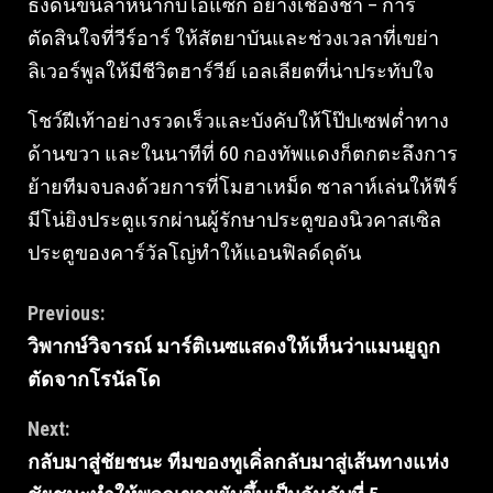
ธงดันขึ้นล้ำหน้ากับไอแซก อย่างเชื่องช้า – การ
ตัดสินใจที่วีร์อาร์ ให้สัตยาบันและช่วงเวลาที่เขย่า
ลิเวอร์พูลให้มีชีวิตฮาร์วีย์ เอลเลียตที่น่าประทับใจ
โชว์ฝีเท้าอย่างรวดเร็วและบังคับให้โป๊ปเซฟต่ำทาง
ด้านขวา และในนาทีที่ 60 กองทัพแดงก็ตกตะลึงการ
ย้ายทีมจบลงด้วยการที่โมฮาเหม็ด ซาลาห์เล่นให้ฟีร์
มีโน่ยิงประตูแรกผ่านผู้รักษาประตูของนิวคาสเซิล
ประตูของคาร์วัลโญ่ทำให้แอนฟิลด์ดุดัน
Continue
Previous:
วิพากษ์วิจารณ์ มาร์ติเนซแสดงให้เห็นว่าแมนยูถูก
Reading
ตัดจากโรนัลโด
Next:
กลับมาสู่ชัยชนะ ทีมของทูเคิ่ลกลับมาสู่เส้นทางแห่ง