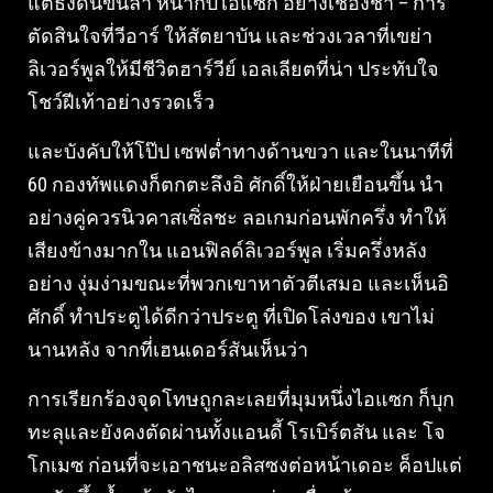
แต่ธงดันขึ้นล้ำ หน้ากับไอแซก อย่างเชื่องช้า – การ
ตัดสินใจที่วีอาร์ ให้สัตยาบัน และช่วงเวลาที่เขย่า
ลิเวอร์พูลให้มีชีวิตฮาร์วีย์ เอลเลียตที่น่า ประทับใจ
โชว์ฝีเท้าอย่างรวดเร็ว
และบังคับให้โป๊ป เซฟต่ำทางด้านขวา และในนาทีที่
60 กองทัพแดงก็ตกตะลึงอิ ศักดิ์ให้ฝ่ายเยือนขึ้น นำ
อย่างคู่ควรนิวคาสเซิ่ลชะ ลอเกมก่อนพักครึ่ง ทำให้
เสียงข้างมากใน แอนฟิลด์ลิเวอร์พูล เริ่มครึ่งหลัง
อย่าง งุ่มง่ามขณะที่พวกเขาหาตัวตีเสมอ และเห็นอิ
ศักดิ์ ทำประตูได้ดีกว่าประตู ที่เปิดโล่งของ เขาไม่
นานหลัง จากที่เฮนเดอร์สันเห็นว่า
การเรียกร้องจุดโทษถูกละเลยที่มุมหนึ่งไอแซก ก็บุก
ทะลุและยังคงตัดผ่านทั้งแอนดี้ โรเบิร์ตสัน และ โจ
โกเมซ ก่อนที่จะเอาชนะอลิสซงต่อหน้าเดอะ ค็อปแต่