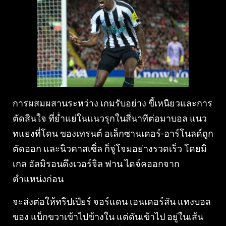
การผสมผสานระหว่าง เกมรับอย่าง ขี้เหนียวและการ
ตัดสินใจ ที่ย่ำแย่ในแนวรุกในสี่นาทีต่อมาบอล แนว
ทแยงที่โดน ของเทรนต์ อเล็กซานเดอร์-อาร์โนลด์ถูก
ตัดออก และนิวคาสเซิ่ล ก็จู่โจมอย่างรวดเร็ว โดยมิ
เกล อัลมิรอนดึงเวอร์จิล ฟาน ไดจ์คออกจาก
ตำแหน่งก่อน
จะส่งต่อให้ทริปเปียร์ จอร์แดน เฮนเดอร์สัน แทงบอล
ของ แบ็กขวาเข้าไปข้างใน แต่ดันเข้าไป อยู่ในเส้น