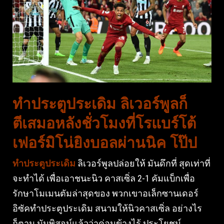
ทำประตูประเดิม ลิเวอร์พูลก็
ตีเสมอหลังชั่วโมงที่โรแบร์โต้
เฟอร์มิโน่ยิงบอลผ่านนิค โป๊ป
ทำประตูประเดิม
ลิเวอร์พูลปล่อยให้ มันดึกที่ สุดเท่าที่
จะทำได้ เพื่อเอาชนะนิว คาสเซิ่ล 2-1 คัมแบ็กเพื่อ
รักษาโมเมนตัมล่าสุดของ พวกเขาอเล็กซานเดอร์
อิซัคทำประตูประเดิม สนามให้นิวคาสเซิ่ล อย่างไร
ก็ตาม มันพิสูจน์แล้วว่าค่อนข้างไร้ ประโยชน์