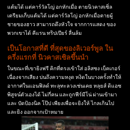
แต้มได้ แต่คาร์วัลโญ่ อกหักเมื่อ ตายนิวคาสเซิ่ล
เตรียมเก็บแต้มได้ แต่คาร์วัลโญ่ อกหักเมื่อตายผู้
ชายของฮาว สามารถดึงหัวใจ จากการแสดง ของ
พวกเขาได้ คีแรน ทริปเปียร์ ลื่นล้ม
เป็นโอกาสที่ดี ที่สุดของลิเวอร์พูล ใน
ครึ่งแรกที่ นิวคาสเซิลขึ้นนำ
ในขณะที่เขายิงฟรี คิกที่ตรงเข้าใส่ อลิสซง เบ็คเกอร์
เนื่องจากเสียง บ่นถึงความหงุด หงิดในบางครั้งทำให้
อากาศในแอนฟิลด์ ทะลุทะลวงเช่นเคย หลุยส์ ดิแอซ
พิสูจน์ตัวเองได้ ไม่กี่คน และถูกฟีร์มีโน่ ผ่านเข้ามา
และ ปัดป้องนิค โป๊ป เพียงเพื่อจะยิงให้ ไกลเกินไป
และยิง ออกจากเป้าหมาย