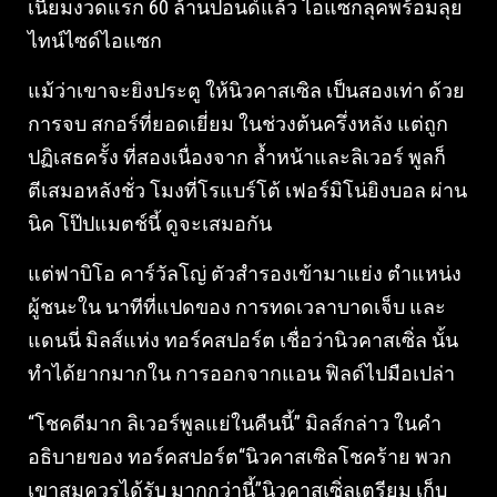
เนียมงวดแรก 60 ล้านปอนด์แล้ว ไอแซกลุคพร้อมลุย
ไทน์ไซด์ไอแซก
แม้ว่าเขาจะยิงประตู ให้นิวคาสเซิล เป็นสองเท่า ด้วย
การจบ สกอร์ที่ยอดเยี่ยม ในช่วงต้นครึ่งหลัง แต่ถูก
ปฏิเสธครั้ง ที่สองเนื่องจาก ล้ำหน้าและลิเวอร์ พูลก็
ตีเสมอหลังชั่ว โมงที่โรแบร์โต้ เฟอร์มิโน่ยิงบอล ผ่าน
นิค โป๊ปแมตช์นี้ ดูจะเสมอกัน
แต่ฟาบิโอ คาร์วัลโญ่ ตัวสำรองเข้ามาแย่ง ตำแหน่ง
ผู้ชนะใน นาทีที่แปดของ การทดเวลาบาดเจ็บ และ
แดนนี่ มิลส์แห่ง ทอร์คสปอร์ต เชื่อว่านิวคาสเซิ่ล นั้น
ทำได้ยากมากใน การออกจากแอน ฟิลด์ไปมือเปล่า
“โชคดีมาก ลิเวอร์พูลแย่ในคืนนี้” มิลส์กล่าว ในคำ
อธิบายของ ทอร์คสปอร์ต“นิวคาสเซิลโชคร้าย พวก
เขาสมควรได้รับ มากกว่านี้”นิวคาสเซิ่ลเตรียม เก็บ