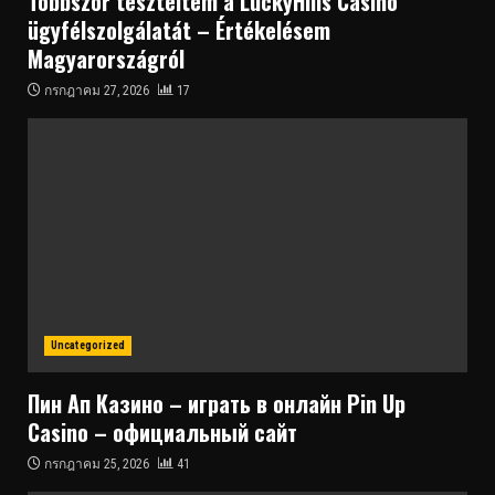
Többször teszteltem a LuckyHills Casino
ügyfélszolgálatát – Értékelésem
Magyarországról
กรกฎาคม 27, 2026
17
Uncategorized
Пин Ап Казино – играть в онлайн Pin Up
Casino – официальный сайт
กรกฎาคม 25, 2026
41