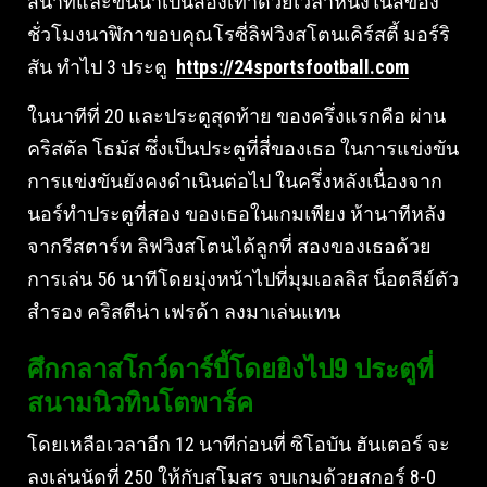
สี่นาทีและขึ้นนําเป็นสองเท่าด้วยเวลาหนึ่งในสี่ของ
ชั่วโมงนาฬิกาขอบคุณโรซี่ลิฟวิงสโตนเคิร์สตี้ มอร์ริ
สัน ทําไป 3 ประตู
https://24sportsfootball.com
ในนาทีที่ 20 และประตูสุดท้าย ของครึ่งแรกคือ ผ่าน
คริสตัล โธมัส ซึ่งเป็นประตูที่สี่ของเธอ ในการแข่งขัน
การแข่งขันยังคงดําเนินต่อไป ในครึ่งหลังเนื่องจาก
นอร์ทําประตูที่สอง ของเธอในเกมเพียง ห้านาทีหลัง
จากรีสตาร์ท ลิฟวิงสโตนได้ลูกที่ สองของเธอด้วย
การเล่น 56 นาทีโดยมุ่งหน้าไปที่มุมเอลลิส น็อตลีย์ตัว
สํารอง คริสตีน่า เฟรด้า ลงมาเล่นแทน
ศึกกลาสโกว์ดาร์บี้โดยยิงไป9 ประตูที่
สนามนิวทินโตพาร์ค
โดยเหลือเวลาอีก 12 นาทีก่อนที่ ซิโอบัน ฮันเตอร์ จะ
ลงเล่นนัดที่ 250 ให้กับสโมสร จบเกมด้วยสกอร์ 8-0