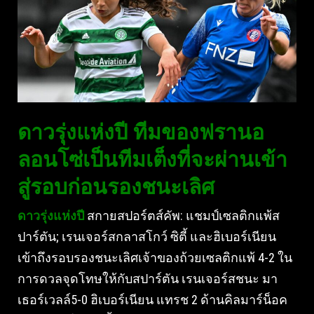
ดาวรุ่งแห่งปี ทีมของฟรานอ
ลอนโซ่เป็นทีมเต็งที่จะผ่านเข้า
สู่รอบก่อนรองชนะเลิศ
ดาวรุ่งแห่งปี
สกายสปอร์ตส์คัพ: แชมป์เซลติกแพ้ส
ปาร์ตัน; เรนเจอร์สกลาสโกว์ ซิตี้ และฮิเบอร์เนียน
เข้าถึงรอบรองชนะเลิศเจ้าของถ้วยเซลติกแพ้ 4-2 ใน
การดวลจุดโทษให้กับสปาร์ตัน เรนเจอร์สชนะ มา
เธอร์เวลล์5-0 ฮิเบอร์เนียน แทรช 2 ด้านคิลมาร์น็อค