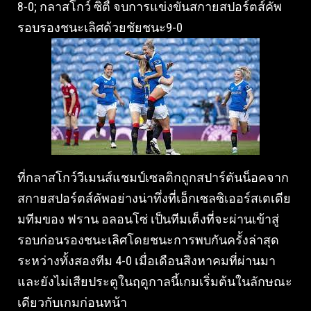
8-0; กลาสโกว์ ซิตี้ จบการแข่งขันสกายสปอร์ตส์คัพ
รอบรองชนะเลิศด้วยชัยชนะ9-0
ที่กลาสโกว์วีเมนส์แชมป์เซลติกถูกสปาร์ตันน็อคจาก
สกายสปอร์ตส์คัพอย่างน่าทึ่งที่เอ็กเซลซิเออร์สเตเดีย
มทีมของ ฟราน อลอนโซ่ เป็นทีมเต็งที่จะผ่านเข้าสู่
รอบก่อนรองชนะเลิศโดยชนะการพบกันครั้งล่าสุด
ระหว่างทั้งสองทีม 4-0 เมื่อเดือนสิงหาคมที่ผ่านมา
และยังไม่เสียประตูในฤดูกาลนี้เกมเริ่มต้นในลักษณะ
เดียวกับเกมก่อนหน้า