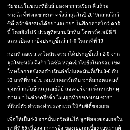
ชัยชนะในขณะที่ฮิบส์ มองหาการเรียก คืนถ้วย
รางวัล ที่พวกเขาชนะ ครั้งล่าสุดในปี 2019กลาสโกว์
ซิตี้ คว้าชัยชนะได้อย่างสบายๆ ในศึกกลาสโกว์ ดาร์
บี้ โดยยิงไป 9 ประตูที่สนามนิวทิน โตพาร์คเอมิลี่ วี
แลน เปิดฉากยิงประตูขึ้นนํา 1-0 ในนาทีที่ 13
ก่อนที่ ลอเรน เดวิดสัน จะมาได้ประตูขึ้นนํา 2-0 จาก
จุดโทษหลัง คิงก้า โคซัค หลุดเข้าไปยิงในกรอบ เขต
โทษโอกาสยังคงดํา เนินต่อไปและมัน ก็เป็น 3-0 กับ
33 นาทีที่หายไป เจนน่าคลาร์กทีม ชาติสกอตแลนด์
มุ่งหน้ากลับบ้านมุมเฮย์ลีย์ ลอเดอร์จาก นั้นหกประตู
ตาม มาในช่วงครึ่งชั่ว โมงสุดท้ายของเกม ซาร่า
ห์กิบบ์ตัว สํารองทําประตูแรก ให้กับซิตี้ของเธอ
เพื่อให้เป็น4-0 จากนั้นเดวิดสันได้ ลูกที่สองของเธอใน
นาทีที่ 65 เนื่องจากการยิง ของเธอถูกเบี่ยง เบนผ่านผู้