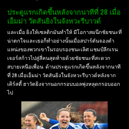
ประตูแรกเกิดขึ้นหลังจากนาทีที่ 28 เมื่อ
เอ็มม่า วัตสันยิงในจังหวะรีบาวด์
และเมื่อ ยิงให้เซลติกมันทําให้ มีโอกาสผนึกชัยชนะที่
น่าตกใจและเธอก็ทําอย่างนั้นเมื่อสปาร์ตันจองตํา
แหน่งของพวกเขาในรอบรองชนะเลิศ แชมป์ลีกเรน
เจอร์สก้าวไปสู่สี่คนสุดท้ายด้วยชัยชนะที่สะดวก
สบายเหนือเพื่อน ด้านประตูแรกเกิดขึ้นหลังจากนาที
ที่ 28 เมื่อเอ็มม่า วัตสันยิงในจังหวะรีบาวด์หลังจาก
เคิร์สตี้ ฮาวัตยิงจากนอกกรอบบอลพุ่งหลุดกรอบออก
ไป