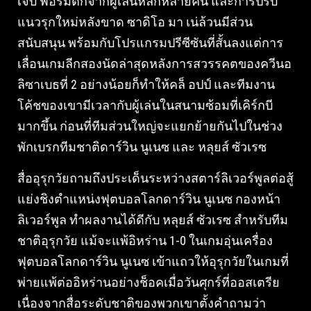
เจ็บ ฟอร์มตกจากผู้เล่นหลักหลายคน และการปรับ
แนวรุกใหม่หลังขาด ซาดิโอ มา เน่ล้วนมีส่วน
สนับสนุน พร้อมกับโปรแกรมปรีซีซันที่สั้นลงแต่การ
เลื่อนเกมลีกสองนัดล่าสุดหลังการสวรรคตของควีนอ
ลิซาเบธที่ 2 อย่างน้อยก็ทำให้คล็ อปป์ และทีมงาน
โค้ชของเขามีเวลากับผู้เล่นในสนามซ้อมที่เคิร์กบี
มากขึ้น ก่อนที่ทีมส่วนใหญ่จะแยกย้ายกันไปในช่วง
พักเบรกทีมชาติดาร์วิน นูเนซ และ หลุยส์ ซัวเรซ
สื่ออุรุกวัยถามถึงประเด็นระหว่างสตาร์ลิเวอร์พูลต่อสู้
แย่งชิงตำแหน่งฟุตบอลโลกดาร์วิน นูเนซ กองหน้า
ลิเวอร์พูล ทำผลงานได้ดีกับ หลุยส์ ซัวเรซ สำหรับทีม
ชาติอุรุกวัย แม้จะแพ้อิหร่าน 1-0 ในเกมอุ่นเครื่อง
ฟุตบอลโลกดาร์วิน นูเนซ เข้าแถวให้อุรุกวัยในเกมที่
พ่ายแพ้ต่ออิหร่านอย่างช็อคเมื่อวันศุกร์ที่ออสเตรีย
เนื่องจากสื่อระดับชาติของพวกเขาตั้งคำถามว่า