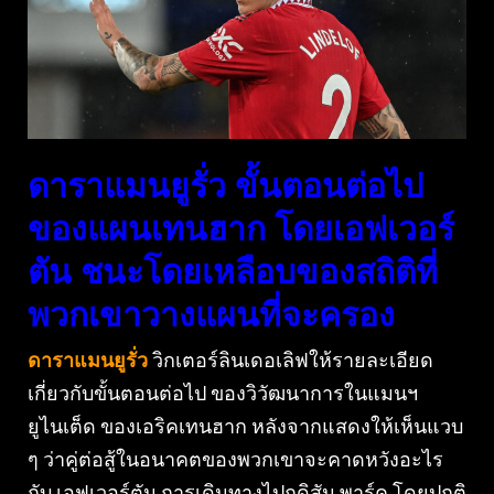
ดาราแมนยูรั่ว ขั้นตอนต่อไป
ของแผนเทนฮาก โดยเอฟเวอร์
ตัน ชนะโดยเหลือบของสถิติที่
พวกเขาวางแผนที่จะครอง
ดาราแมนยูรั่ว
วิกเตอร์ลินเดอเลิฟให้รายละเอียด
เกี่ยวกับขั้นตอนต่อไป ของวิวัฒนาการในแมนฯ
ยูไนเต็ด ของเอริคเทนฮาก หลังจากแสดงให้เห็นแวบ
ๆ ว่าคู่ต่อสู้ในอนาคตของพวกเขาจะคาดหวังอะไร
กับ เอฟเวอร์ตัน การเดินทางไปกูดิสัน พาร์ค โดยปกติ