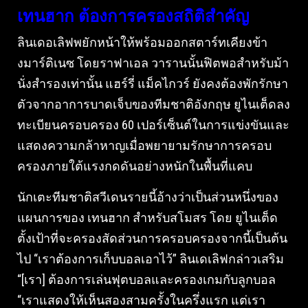
เทนฮาก ต้องการครองสถิติสำคัญ
ลินเดอเลิฟพยักหน้าให้พร้อมออกสตาร์ทเคียงข้า
งมาร์ติเนซ โดยราฟาเอล วารานนั้นฟิตพอสำหรับม้า
นั่งสำรองเท่านั้น แฮร์รี่ แม็คไกวร์ ยังคงต้องพักรักษา
ตัวจากอาการบาดเจ็บของทีมชาติอังกฤษ ยูไนเต็ดลง
ทะเบียนครอบครอง 60 เปอร์เซ็นต์ในการแข่งขันและ
แสดงความกล้าหาญเมื่อพยายามรักษาการครอบ
ครองภายใต้แรงกดดันอย่างหนักในพื้นที่แคบ
นักเตะทีมชาติสวีเดนรายนี้อ้างว่าเป็นส่วนหนึ่งของ
แผนการของ เทนฮาก สำหรับสโมสร โดย ยูไนเต็ด
ตั้งเป้าที่จะครองสัดส่วนการครอบครองจากนี้เป็นต้น
ไป “เราต้องการเก็บบอลเอาไว้” ลินเดเลิฟกล่าวเสริม
“[เรา] ต้องการเล่นฟุตบอลและครองเกมกับลูกบอล
“เราแสดงให้เห็นสองสามครั้งในครึ่งแรก แต่เรา