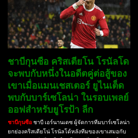
ชาบีกุนซือ คริสเตียโน โรนัลโด
จะพบกับหนึ่งในอดีตคู่ต่อสู้ของ
เขาเมื่อแมนเชสเตอร์ ยูไนเต็ด
พบกับบาร์เซโลน่า ในรอบเพลย์
ออฟสำหรับยูโรป้า ลีก
ชาบีกุนซือ
ชาบี เอร์นานเดซ ผู้จัดการทีมบาร์เซโลน่า
ยกย่องคริสเตียโน่ โรนัลโด้หลังทีมของเขาเสมอกับ