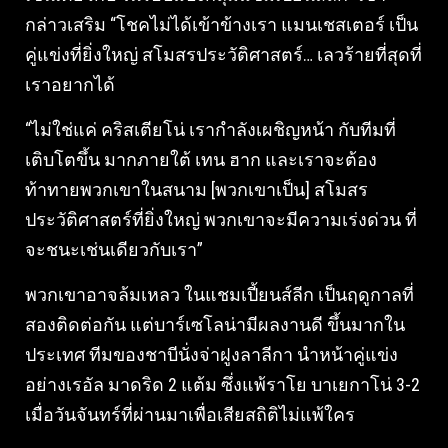
กล่าวเสริม “โชคไม่ได้เข้าข้างเรา แมนเชสเตอร์ เป็น
คู่แข่งที่ยิ่งใหญ่ สโมสรประวัติศาสตร์… เลวร้ายที่สุดที่
เราอยากได้
“ไม่ใช่แค่ คริสเตียโน่ เรากำลังเผชิญหน้า กับทีมที่
เติบโตขึ้น มากภายใต้ เทน ฮาก และเราจะต้อง
ท้าทายพวกเขาในสนาม [พวกเขาเป็น] สโมสร
ประวัติศาสตร์ที่ยิ่งใหญ่ พวกเขาจะมีความเร่งด่วน ที่
จะชนะเช่นเดียวกับเรา”
พวกเขาอาจล้มเหลว ในแชมเปี้ยนส์ลีก เป็นฤดูกาลที่
สองติดต่อกัน แต่บาร์เซโลน่ามีผลงานดี ขึ้นมากใน
ประเทศ ทีมของชาบีนั่งจ่าฝูงลาลีกา นำหน้าคู่แข่ง
อย่างเรอัล มาดริด 2 แต้ม ซึ่งแพ้ราโย บาเยกาโน่ 3-2
เมื่อวันจันทร์ที่ผ่านมาเพื่อเสียสถิติไม่แพ้ใคร