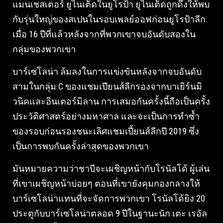
แมนเชสเตอร์ ยูไนเต็ดในยูโรป้า ยูไนเต็ดถูกดึงให้พบ
กับรุ่นใหญ่ของสเปนในรอบเพลย์ออฟก่อนยูโรป้าลีก
เมื่อ 16 ปีที่แล้วหลังจากที่พวกเขาจบอันดับสองใน
กลุ่มของพวกเขา
บาร์เซโลน่า ล้มลงในการแข่งขันหลังจากจบอันดับ
สามในกลุ่ม C ของแชมเปียนส์ลีกรองจากบาเยิร์นมิ
วนิคและอินเตอร์มิลาน การเสมอกันครั้งนี้ถือเป็นครั้ง
ประวัติศาสตร์อย่างมหาศาล และจะเป็นการทำซ้ำ
ของรอบก่อนรองชนะเลิศแชมเปี้ยนส์ลีกปี 2019 ซึ่ง
เป็นการพบกันครั้งล่าสุดของพวกเขา
มันหมายความว่าชาบีจะเผชิญหน้ากับโรนัลโด้ ผู้เล่น
ที่เขาเผชิญหน้าบ่อยๆ ตอนที่เขายังคุมกองกลางให้
บาร์เซโลน่าแทนที่จะจัดการพวกเขา โรนัลโด้ยิง 20
ประตูกับบาร์เซโลน่าตลอด 9 ปีในฐานะนัก เตะ เรอัล