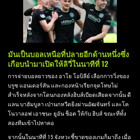
มันเป็นบอลเหนือที่ปลายอีกด้านหนึ่งซึ่ง
เกือบนำมาเปิดให้ลิวี่ในนาทีที่ 12
การจ่ายบอลยาวของ อาโย โอบิลีย์ เลือกการวิ่งของ
บรูซ แอนเดอร์สัน และกองหน้าเรียกจุดโทษไม่
สำเร็จหลังจากโดนกองหลังฮิบส์เบียดเสียดจากนั้น ดี
แลน บาฮัมบูลา เป่านกหวีดยิงผ่านอัฒจันทร์ และโค
โนวาลอฟ เอาชนะ ยูอัน ช็อต ให้กับ ฮิบส์ ขณะที่ทั้ง
สองทีมเข้าไปหาคอ
จากนั้นในนาทีที่ 15 จังหวะชี้ขาดของเกมก็มาถึง เมื่อ