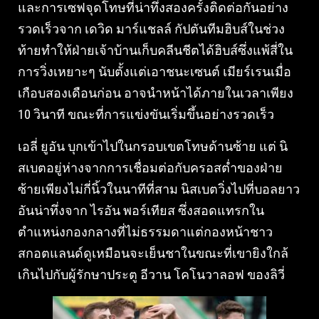
และการเซฟจุดโทษที่น่าทึ่งสองครั้งติดต่อกันอย่าง
รวดเร็วจาก เดวิด มาร์แชลล์ กัปตันทีมฮิบส์ในช่วง
ท้ายทำให้ฝ่ายเจ้าบ้านเก็บคลีนชีตได้ฮิบส์ซึ่งแพ้สี่ใน
การวิ่งเหยาะๆ นับตั้งแต่เอาชนะเซนต์ เมียร์เรนเมื่อ
เกือบสองเดือนก่อน อาจนำหน้าได้ภายในเวลาเพียง
10 วินาที ขณะที่การแข่งขันเริ่มขึ้นอย่างรวดเร็ว
เอลี่ ยูอัน บุกเข้าไปในกรอบเขตโทษด้านซ้าย แต่ นิ
สเบตอยู่ห่างจากการเชื่อมต่อกับครอสต่ำของฝ่าย
ซ้ายเพียงไม่กี่นิ้วในนาทีที่สาม นิสเบตวิ่งไปที่บอลยาว
อันน่าทึ่งจาก ไรอัน พอร์เทียส ซึ่งสอดแทรกใน
ตำแหน่งกองกลางที่ไม่ธรรมดาแต่กองหน้าชาว
สกอตแลนด์ดูเหมือนจะเย็นชาในขณะที่เขายิงใกล้
เกินไปกับผู้รักษาประตู อีวาน โคโนวาลอฟ ของลิวี่