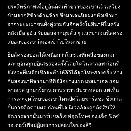
ประสิทธิภาพเมื่อยูอันตัดเท้าขวาของเขาแล้วเหวี่ยง
ข้ามจากสีข้างด้านซ้าย ซึ่งมาเจนนิสผงกหัวเข้ามา
จากระยะเผาขนทั้งคู่รวมกันอีกครั้งในสี่นาทีในครึ่ง
หลังเมื่อ ยูอัน รับบอลจากมุมสั้น ๆ และมาเจนนิสครอ
สบอลของเขาก็มองเข้าไปในตาข่าย
ฮิบส์ครองบอลได้เหนือกว่าในช่วงที่เหลือของเกม
และยูอันถูกปฏิเสธสองครั้งโดยโคโนวาลอฟ ก่อนที่
จังหวะที่เหลือเชื่อจะทำให้ลิวีได้จุดโทษสองครั้ง ห่าง
กันสองนาทีจากนาทีที่ 83อย่างแรก เอสมาเอล กอน
คาลเวส ถูกมาริยาน คาบราฆา สับขาหลอก แต่เห็น
การเตะจุดโทษของเขาโดนปัดโดยมาร์แชล ซึ่งสกัด
กั้นการติดตามผล ก่อนที่โจ นีเวลล์จะถูกตัดสินให้
จัดการจากนั้นมาร์แชลก็เซฟจุดโทษของแจ็ค ฟิตซ์
วอเตอร์เพื่อปฏิเสธการปลอบใจของลิวี่