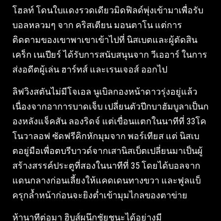
โฮลท์ โดนใบแดงรวดเดียวมิดฟิลด์พุ่งเข้ามาเพื่อรับ
บอลหลวมๆ จาก คริสเตียน มอนตาโน แต่การ
ติดตามของเขาพาเขาเข้าไปที่ นิสเบตและผู้ตัดสิน
เคร็ก เนเปียร์ ได้รับการสนับสนุนจาก วีเออาร์ ในการ
ส่งอดีตผู้เล่น ฮาร์ทส์ และเรนเจอส์ ออกไป
ลิฟวิงสตันไม่มีโจเอล นูเบิลกองหน้าดาวรุ่งอยู่แล้ว
เนื่องจากอาการบาดเจ็บ เปลี่ยนตัวปีกบาฮัมบูลาเป็นก
องหลังแจ็คสัน ลองริดจ์ แต่เขื่อนแตกในนาทีที่ 33โค
โนวาลอฟ ซัดฟรีคิกหักมุมจาก พอร์เทียส แต่ นิสเบ
ตอยู่มือเพื่อตบรีบาวด์จากเสานิสเบ็ตเปลี่ยนมาเป็นผู้
สร้างสรรค์ประตูที่สองในนาทีที่ 35 โดยได้บอลจาก
แดนกลางก่อนเลี้ยงให้แคดเดนทางขวา และฟูลแบ็
ครุกล้ำหน้าก่อนจะยิงต่ำเข้ามุมไกลของตาข่าย
ห้านาทีต่อมา ฮิบส์ผนึกชัยชนะได้อย่างมี