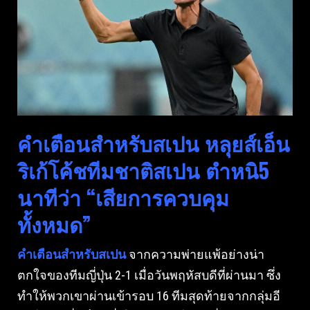
คําเตือนสําหรับสเปน หลุยส์เอ็น
ริเก้โค้ชทีมชาติสเปน ตําหนิ5
นาทีว่า “เสียการควบคุม
ทั้งหมด”
คําเตือนสําหรับสเปน
จากความพ่ายแพ้อย่างน่า
ตกใจของทีมญี่ปุ่น 2-1 เมื่อวันพฤหัสบดีที่ผ่านมา ซึ่ง
ทําให้พวกเขาผ่านเข้ารอบ 16 ทีมสุดท้ายจากกลุ่มอี