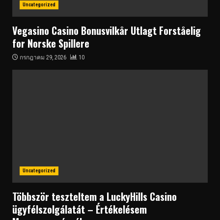
Uncategorized
Vegasino Casino Bonusvilkår Utlagt Forståelig
for Norske Spillere
กรกฎาคม 29, 2026
10
Uncategorized
Többször teszteltem a LuckyHills Casino
ügyfélszolgálatát – Értékelésem