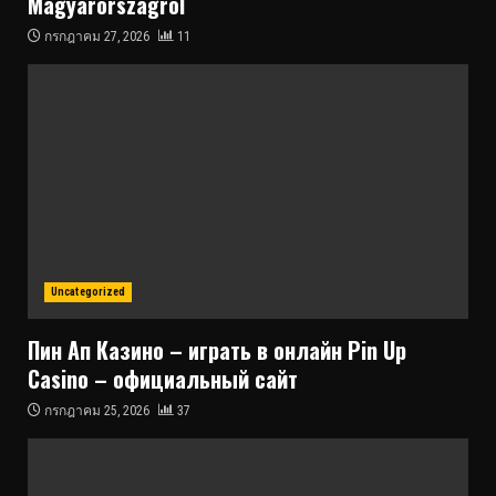
Magyarországról
กรกฎาคม 27, 2026
11
Uncategorized
Пин Ап Казино – играть в онлайн Pin Up
Casino – официальный сайт
กรกฎาคม 25, 2026
37