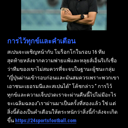
การไว้ทุกข์และคําเตือน
สเปนจะเผชิญหน้ากับ โมร็อกโกในรอบ 16 ทีม
สุดท้ายหลังจากความพ่ายแพ้และหลุยส์เอ็นริเก้เชื่อ
ว่าทีมของเขาไม่สมควรที่จะจบในฐานะผู้ชนะกลุ่ม
“ญี่ปุ่นผ่านเข้ารอบก่อนและมันสมควรเพราะพวกเขา
เอาชนะเยอรมนีและสเปนได้” โค้ชกล่าว ” การไว้
ทุกข์และความเจ็บปวดเราจะผ่านคืนนี้ไปไม่มีอะไร
จะเฉลิมฉลอง”เราผ่านมาเป็นครั้งที่สองแล้ว ใช่ แต่
สิ่งนี้ต้องเป็นคําเตือนให้ตระหนักว่าสิ่งนี้กําลังจะเกิด
ขึ้น
https://24sportsfootball.com