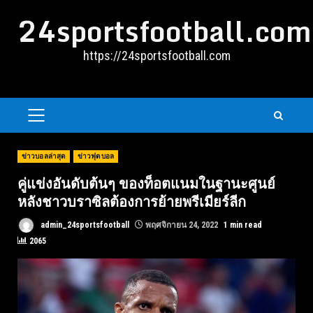
Skip
24sportsfootball.com
to
content
https://24sportsfootball.com
PRIMARY
MENU
ข่าวบอลล่าสุด
ข่าวฟุตบอล
คู่แข่งอันดับต้นๆ ของท็อตแนมในฐานะศูนย์
หลังชาวบราซิลต้องการย้ายพรีเมียร์ลีก
admin_24sportsfootball
พฤศจิกายน 24, 2022
1 min read
2065