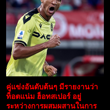
คู่แข่งอันดับต้นๆ มีรายงานว่า
ท็อตแน่ม ฮ็อทสเปอร์ อยู่
ระหว่างการผสมผสานในการ