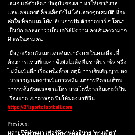
เสมอ แต่ตัวเลือก ปัจจุบันของเขา ทำให้เขากังวล
และเคลมองต์ ล็องเล็ตยังไม่ ได้แสดงคุณสมบัติ ที่จะ
ล่อใจ ท็อตแนมให้เปลี่ยนการยืมตัวจากบาร์เซโลนา
เป็นข้อ ตกลงถาวรเบ็น เดวีส์มีความ คงเส้นคงวามาก
ที่ สุดในสามคน
เมื่อถูกเรียกตัว แต่แดกดันเขายังคงเป็นคนเดียวที่
ต้องการแทนที่เบเคา ซึ่งยังไม่ติดทีมชาติบราซิล หรือ
ไม่นั้นเป็นอีก เรื่องหนึ่งด้วยเหตุนี้ การเซ็นสัญญาข อง
เขาอาจถูกมอง ว่าเป็นการพนัน แต่การที่คอนเต้พบ
ว่าการดึงตัวอเลสซานโดร บาสโตนี่จากอินเตอร์เป็น
เรื่องยาก เขาอาจถูก บีบให้มองหาที่อื่น
https://24sportsfootball.com
Continue
Previous:
หลายปีที่ผ่านมา เฟอร์ดินานด์อธิบาย ‘ทางเดียว’