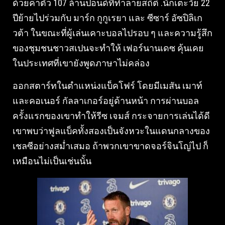
ด้วยค่าตัว 107 ล้านปอนด์ที่ทำลายสถิติ .นักเตะวัย 22
ปีย้ายไปร่วมกับ มาร์ก กูกูเรยา และ ซีซาร์ อัซปิลิเก
วต้า ในขณะที่ผู้เล่นเคาะบอลไปรอบ ๆ และความรู้สึก
ของชุมชนชาวสเปนจะทำให้ เฟอร์นานเดซ คุ้นเคย
ในประเทศที่เขายังพูดภาษาไม่คล่อง
ออกสตาร์ทในตำแหน่งแบ็คโฟร์ โดยมีเมสัน เมาท์
และคอเนอร์ กัลลาเกอร์อยู่ด้านหน้า การผ่านบอล
ครั้งแรกของเขาทำให้รีซ เจมส์ กระจายการเล่นได้ดี
เขาพบว่าฟูลแบ็คทั้งสองเป็นจังหวะในแดนกลางของ
เชลซีอย่างสม่ำเสมอ ถ้าพวกเขาขาดจอร์จินโญ่ไป ก็
เหมือนไม่เป็นเช่นนั้น